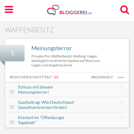
WAFFENBESITZ
Meinungsterror
1
Privates Pro-Waffenbesitz-Weblog. Gegen
ideologisch motivierte Gesetze auf Basis von
Lügen und Angstmacherei.
BESUCHERSCHNITT/TAG*:
22
PAGERANK 0
Schluss mit diesem
Meinungsterror!
Gastbeitrag: Wie Deutschland
Gewaltverbrechen fördert
Klartext im “Offenburger
Tageblatt”