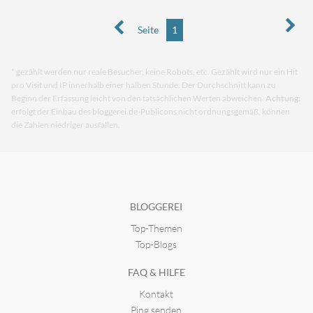
Seite
1
* gezählt werden nur reale Besucher, keine Robots, etc. Gezählt wird nur ein Hit
pro Visit und IP innerhalb einer halben Stunde. Der Durchschnitt kann zu
Beginn der Erfassung leicht von den tatsächlichen Werten abweichen.
Achtung:
erfolgt der Einbau des bloggerei.de-Publicons nicht ordnungsgemäß, können
die Zahlen niedriger ausfallen.
BLOGGEREI
Top-Themen
Top-Blogs
FAQ & HILFE
Kontakt
Ping senden