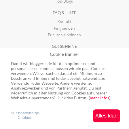
Top-Blogs
FAQ & HILFE
Kontakt
Ping senden
Publicon einbinden
GUTSCHEINE
Cookie Banner
Top-Gutscheine
Alle Shops
Damit wir bloggerei.de für dich optimieren und
personalisieren können, müssen wir ein paar Cookies
verwenden. Wir versuchen das auf ein Minimum zu
beschränken! Einige sind leider absolut notwendig zur
Verwendung der Webseite. Andere werden zu
Analysezwecken und von Partnern genutzt. Du bist
Ping: http://rpc.bloggerei.de/ping/ (*nur für angemeldete Blogs)
widerruflich mit der Nutzung von Cookies auf unserer
Blogverzeichnis Bloggerei.de © 2006 - 2026
Webseite einverstanden? Klick den Button! (
mehr Infos
)
Impressum
|
Datenschutz
Nur notwendige
Alles klar!
Cookies