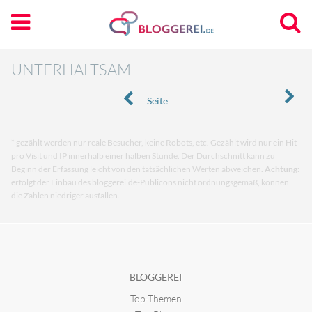
UNTERHALTSAM
Seite
* gezählt werden nur reale Besucher, keine Robots, etc. Gezählt wird nur ein Hit
pro Visit und IP innerhalb einer halben Stunde. Der Durchschnitt kann zu
Beginn der Erfassung leicht von den tatsächlichen Werten abweichen.
Achtung:
erfolgt der Einbau des bloggerei.de-Publicons nicht ordnungsgemäß, können
die Zahlen niedriger ausfallen.
BLOGGEREI
Top-Themen