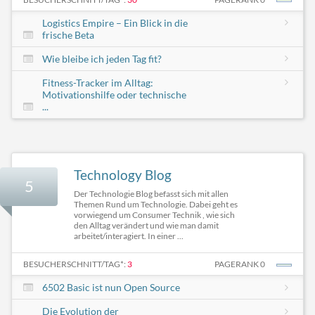
Logistics Empire – Ein Blick in die
frische Beta
Wie bleibe ich jeden Tag fit?
Fitness-Tracker im Alltag:
Motivationshilfe oder technische
...
Technology Blog
5
Der Technologie Blog befasst sich mit allen
Themen Rund um Technologie. Dabei geht es
vorwiegend um Consumer Technik , wie sich
den Alltag verändert und wie man damit
arbeitet/interagiert. In einer ...
BESUCHERSCHNITT/TAG*:
3
PAGERANK 0
6502 Basic ist nun Open Source
Die Evolution der