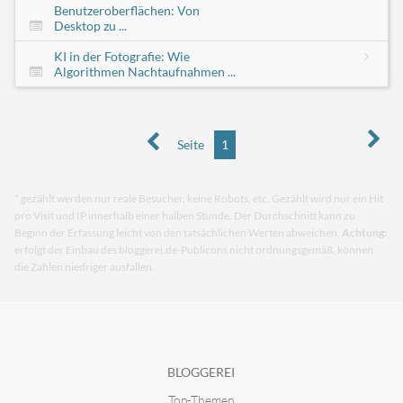
Benutzeroberflächen: Von
Desktop zu ...
KI in der Fotografie: Wie
Algorithmen Nachtaufnahmen ...
Seite
1
* gezählt werden nur reale Besucher, keine Robots, etc. Gezählt wird nur ein Hit
pro Visit und IP innerhalb einer halben Stunde. Der Durchschnitt kann zu
Beginn der Erfassung leicht von den tatsächlichen Werten abweichen.
Achtung:
erfolgt der Einbau des bloggerei.de-Publicons nicht ordnungsgemäß, können
die Zahlen niedriger ausfallen.
BLOGGEREI
Top-Themen