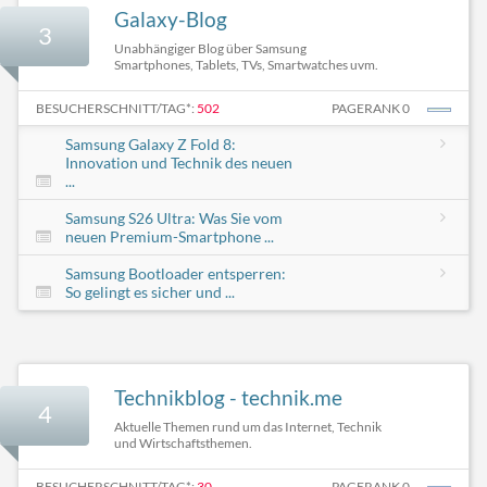
Galaxy-Blog
3
Unabhängiger Blog über Samsung
Smartphones, Tablets, TVs, Smartwatches uvm.
BESUCHERSCHNITT/TAG*:
502
PAGERANK 0
Samsung Galaxy Z Fold 8:
Innovation und Technik des neuen
...
Samsung S26 Ultra: Was Sie vom
neuen Premium-Smartphone ...
Samsung Bootloader entsperren:
So gelingt es sicher und ...
Technikblog - technik.me
4
Aktuelle Themen rund um das Internet, Technik
und Wirtschaftsthemen.
BESUCHERSCHNITT/TAG*:
30
PAGERANK 0