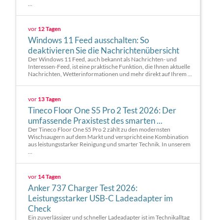
...
vor
12 Tagen
Windows 11 Feed ausschalten: So
deaktivieren Sie die Nachrichtenübersicht
Der Windows 11 Feed, auch bekannt als Nachrichten- und
Interessen-Feed, ist eine praktische Funktion, die Ihnen aktuelle
Nachrichten, Wetterinformationen und mehr direkt auf Ihrem ...
vor
13 Tagen
Tineco Floor One S5 Pro 2 Test 2026: Der
umfassende Praxistest des smarten ...
Der Tineco Floor One S5 Pro 2 zählt zu den modernsten
Wischsaugern auf dem Markt und verspricht eine Kombination
aus leistungsstarker Reinigung und smarter Technik. In unserem
...
vor
14 Tagen
Anker 737 Charger Test 2026:
Leistungsstarker USB-C Ladeadapter im
Check
Ein zuverlässiger und schneller Ladeadapter ist im Technikalltag