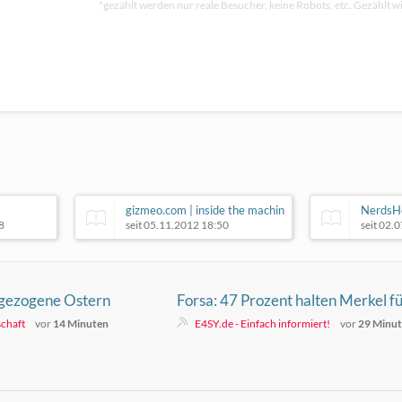
*gezählt werden nur reale Besucher, keine Robots, etc. Gezählt wi
gizmeo.com | inside the machin
NerdsH
8
seit 05.11.2012 18:50
seit 02.
rgezogene Ostern
Forsa: 47 Prozent halten Merkel f
geeignet als Bundespräsidentin
schaft
vor
14 Minuten
E4SY.de - Einfach informiert!
vor
29 Minu