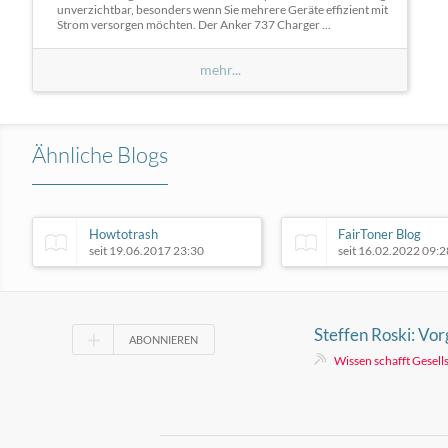
unverzichtbar, besonders wenn Sie mehrere Geräte effizient mit
Strom versorgen möchten. Der Anker 737 Charger ...
mehr...
Ähnliche Blogs
Howtotrash
FairToner Blog
seit 19.06.2017 23:30
seit 16.02.2022 09:2
Steffen Roski: Vo
ABONNIEREN
in Leipzig
Wissen schafft Gesell