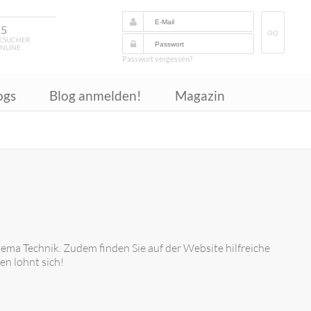
15
GO
ESUCHER
NLINE
Passwort vergessen?
ogs
Blog anmelden!
Magazin
hema Technik. Zudem finden Sie auf der Website hilfreiche
n lohnt sich!