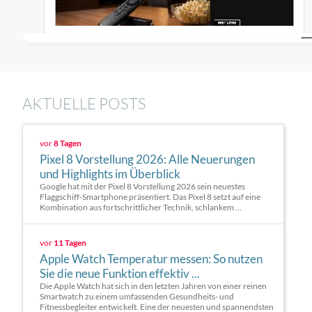
AKTUELLE POSTS
vor
8 Tagen
Pixel 8 Vorstellung 2026: Alle Neuerungen
und Highlights im Überblick
Google hat mit der Pixel 8 Vorstellung 2026 sein neuestes
Flaggschiff-Smartphone präsentiert. Das Pixel 8 setzt auf eine
Kombination aus fortschrittlicher Technik, schlankem ...
vor
11 Tagen
Apple Watch Temperatur messen: So nutzen
Sie die neue Funktion effektiv ...
Die Apple Watch hat sich in den letzten Jahren von einer reinen
Smartwatch zu einem umfassenden Gesundheits- und
Fitnessbegleiter entwickelt. Eine der neuesten und spannendsten