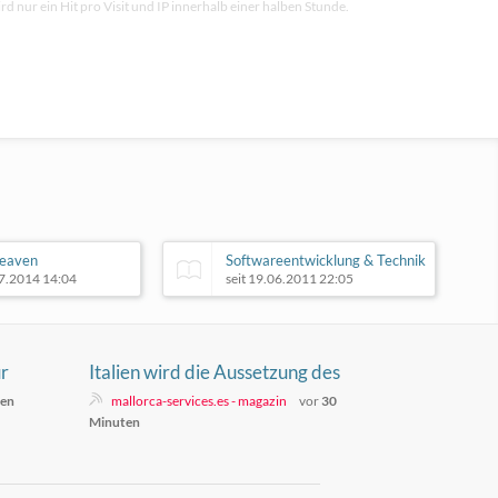
rd nur ein Hit pro Visit und IP innerhalb einer halben Stunde.
eaven
Softwareentwicklung & Technik
07.2014 14:04
seit 19.06.2011 22:05
ür
Italien wird die Aussetzung des
Schengen-Abkommens mit Spanien
ten
mallorca-services.es - magazin
vor
30
aufrechterhalten
Minuten