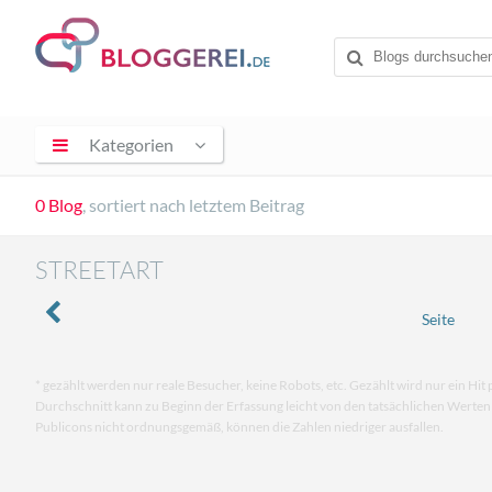
Kategorien
0 Blog
, sortiert nach letztem Beitrag
STREETART
Seite
* gezählt werden nur reale Besucher, keine Robots, etc. Gezählt wird nur ein Hit 
Durchschnitt kann zu Beginn der Erfassung leicht von den tatsächlichen Werte
Publicons nicht ordnungsgemäß, können die Zahlen niedriger ausfallen.