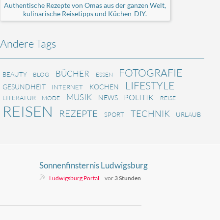
Authentische Rezepte von Omas aus der ganzen Welt,
kulinarische Reisetipps und Küchen-DIY.
Andere Tags
FOTOGRAFIE
BÜCHER
BEAUTY
BLOG
ESSEN
LIFESTYLE
GESUNDHEIT
KOCHEN
INTERNET
MUSIK
POLITIK
NEWS
LITERATUR
MODE
REISE
REISEN
REZEPTE
TECHNIK
SPORT
URLAUB
Sonnenfinsternis Ludwigsburg
2026: Zeit, Orte, Tipps
Ludwigsburg Portal
vor
3 Stunden