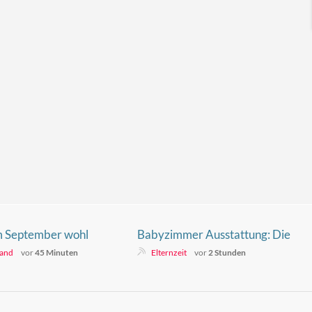
im September wohl
Babyzimmer Ausstattung: Die
 Kryptopreise
komplette Checkliste für 2026
land
vor
45 Minuten
Elternzeit
vor
2 Stunden