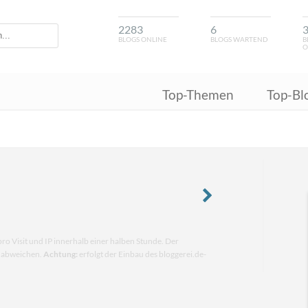
2283
6
BLOGS ONLINE
BLOGS WARTEND
B
O
Top-Themen
Top-Bl
pro Visit und IP innerhalb einer halben Stunde. Der
n abweichen.
Achtung:
erfolgt der Einbau des bloggerei.de-