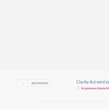
Clarity Act wird 
ABONNIEREN
scheitern. Werden
Kryptonews Deutsch
reagieren?