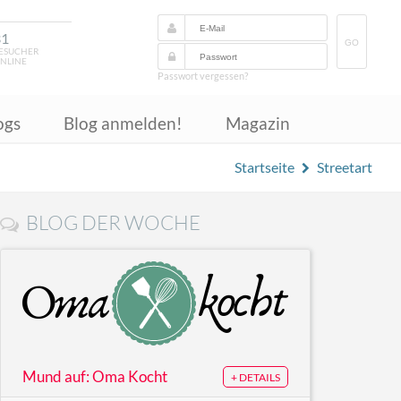
31
GO
ESUCHER
NLINE
Passwort vergessen?
ogs
Blog anmelden!
Magazin
Startseite
Streetart
BLOG DER WOCHE
Mund auf: Oma Kocht
+ DETAILS