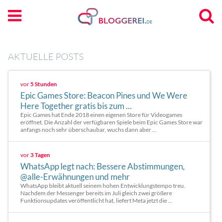
AKTUELLE POSTS
vor
5 Stunden
Epic Games Store: Beacon Pines und We Were
Here Together gratis bis zum ...
Epic Games hat Ende 2018 einen eigenen Store für Videogames
eröffnet. Die Anzahl der verfügbaren Spiele beim Epic Games Store war
anfangs noch sehr überschaubar, wuchs dann aber ...
vor
3 Tagen
WhatsApp legt nach: Bessere Abstimmungen,
@alle-Erwähnungen und mehr
WhatsApp bleibt aktuell seinem hohen Entwicklungstempo treu.
Nachdem der Messenger bereits im Juli gleich zwei größere
Funktionsupdates veröffentlicht hat, liefert Meta jetzt die ...