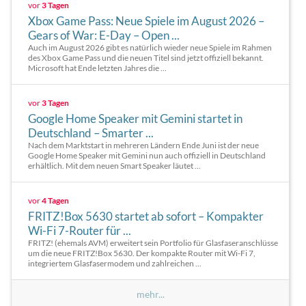
vor
3 Tagen
Xbox Game Pass: Neue Spiele im August 2026 –
Gears of War: E-Day – Open ...
Auch im August 2026 gibt es natürlich wieder neue Spiele im Rahmen
des Xbox Game Pass und die neuen Titel sind jetzt offiziell bekannt.
Microsoft hat Ende letzten Jahres die ...
vor
3 Tagen
Google Home Speaker mit Gemini startet in
Deutschland – Smarter ...
Nach dem Marktstart in mehreren Ländern Ende Juni ist der neue
Google Home Speaker mit Gemini nun auch offiziell in Deutschland
erhältlich. Mit dem neuen Smart Speaker läutet ...
vor
4 Tagen
FRITZ!Box 5630 startet ab sofort – Kompakter
Wi-Fi 7-Router für ...
FRITZ! (ehemals AVM) erweitert sein Portfolio für Glasfaseranschlüsse
um die neue FRITZ!Box 5630. Der kompakte Router mit Wi-Fi 7,
integriertem Glasfasermodem und zahlreichen ...
mehr...