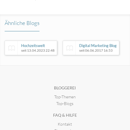
Ähnliche Blogs
Hochzeitswelt
Digital Marketing Blog
seit 13.04.2023 22:48
seit 06.06.2017 16:53
derwinkler.de
GlanzStil.de
seit 13.05.2023 20:29
seit 11.03.2024 19:14
BLOGGEREI
Top-Themen
Top-Blogs
FAQ & HILFE
Kontakt