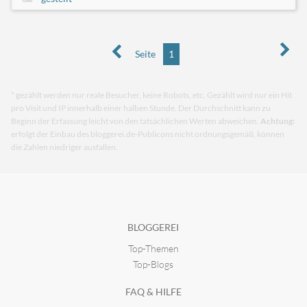
Seite
1
* gezählt werden nur reale Besucher, keine Robots, etc. Gezählt wird nur ein Hit
pro Visit und IP innerhalb einer halben Stunde. Der Durchschnitt kann zu
Beginn der Erfassung leicht von den tatsächlichen Werten abweichen.
Achtung:
erfolgt der Einbau des bloggerei.de-Publicons nicht ordnungsgemäß, können
die Zahlen niedriger ausfallen.
BLOGGEREI
Top-Themen
Top-Blogs
FAQ & HILFE