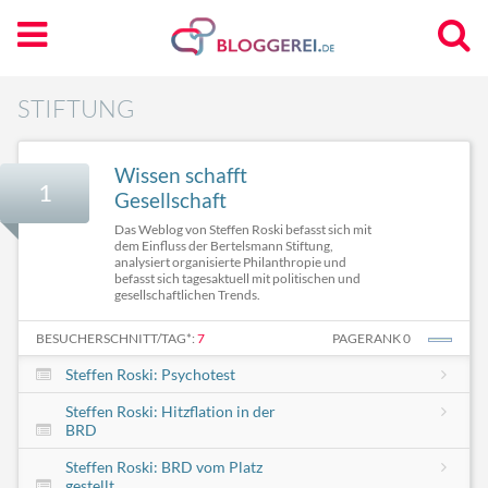
STIFTUNG
Wissen schafft
1
Gesellschaft
Das Weblog von Steffen Roski befasst sich mit
dem Einfluss der Bertelsmann Stiftung,
analysiert organisierte Philanthropie und
befasst sich tagesaktuell mit politischen und
gesellschaftlichen Trends.
BESUCHERSCHNITT/TAG*:
7
PAGERANK 0
Steffen Roski: Psychotest
Steffen Roski: Hitzflation in der
BRD
Steffen Roski: BRD vom Platz
gestellt