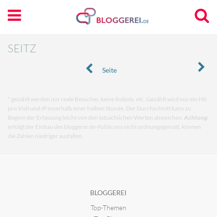
SEITZ
Seite
* gezählt werden nur reale Besucher, keine Robots, etc. Gezählt wird nur ein Hit
pro Visit und IP innerhalb einer halben Stunde. Der Durchschnitt kann zu
Beginn der Erfassung leicht von den tatsächlichen Werten abweichen.
Achtung:
erfolgt der Einbau des bloggerei.de-Publicons nicht ordnungsgemäß, können
die Zahlen niedriger ausfallen.
BLOGGEREI
Top-Themen