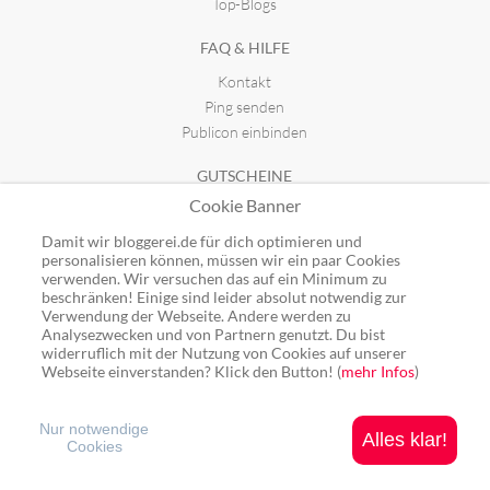
Top-Blogs
FAQ & HILFE
Kontakt
Ping senden
Publicon einbinden
GUTSCHEINE
Cookie Banner
Top-Gutscheine
Alle Shops
Damit wir bloggerei.de für dich optimieren und
personalisieren können, müssen wir ein paar Cookies
verwenden. Wir versuchen das auf ein Minimum zu
beschränken! Einige sind leider absolut notwendig zur
Verwendung der Webseite. Andere werden zu
Analysezwecken und von Partnern genutzt. Du bist
Ping: http://rpc.bloggerei.de/ping/ (*nur für angemeldete Blogs)
widerruflich mit der Nutzung von Cookies auf unserer
Blogverzeichnis Bloggerei.de © 2006 - 2026
Webseite einverstanden? Klick den Button! (
mehr Infos
)
Impressum
|
Datenschutz
Nur notwendige
Alles klar!
Cookies