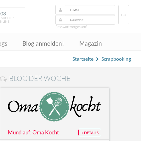
108
GO
ESUCHER
NLINE
Passwort vergessen?
ogs
Blog anmelden!
Magazin
Startseite
Scrapbooking
BLOG DER WOCHE
Mund auf: Oma Kocht
+ DETAILS