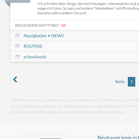
Ich schreibe über Dinge, die mich bewegen, interessieren und 
zeige ich Fotos, Scraps und andere *Werkeleien* mit Photoshop
das eine odere andere Tut und ...
BESUCHERSCHNITT/TAG*:
10
Neuigkeiten • NEWS
ROUTINE
schoolwork
Seite
1
* gezählt werden nur reale Besucher, keine Robots, etc. Gezählt wird nur ein Hit 
Durchschnitt kann zu Beginn der Erfassung leicht von den tatsächlichen Werte
Publicons nicht ordnungsgemäß, können die Zahlen niedriger ausfallen.
Neubauprämie in 