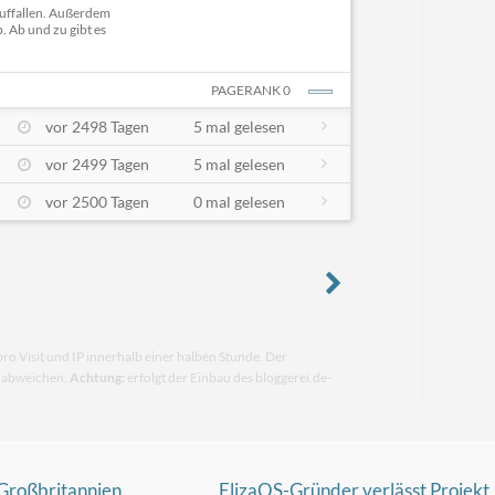
auffallen. Außerdem
. Ab und zu gibt es
PAGERANK 0
vor 2498 Tagen
5 mal gelesen
vor 2499 Tagen
5 mal gelesen
vor 2500 Tagen
0 mal gelesen
pro Visit und IP innerhalb einer halben Stunde. Der
n abweichen.
Achtung:
erfolgt der Einbau des bloggerei.de-
Großbritannien
ElizaOS-Gründer verlässt Projekt