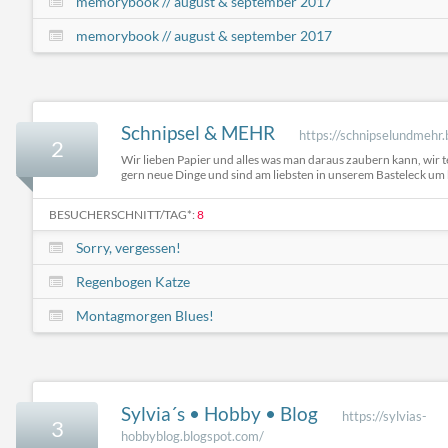
memorybook // august & september 2017
memorybook // august & september 2017
Schnipsel & MEHR
https://schnipselundmehr
2
Wir lieben Papier und alles was man daraus zaubern kann, wir 
gern neue Dinge und sind am liebsten in unserem Basteleck um k
BESUCHERSCHNITT/TAG*:
8
Sorry, vergessen!
Regenbogen Katze
Montagmorgen Blues!
Sylvia´s • Hobby • Blog
https://sylvias-
3
hobbyblog.blogspot.com/