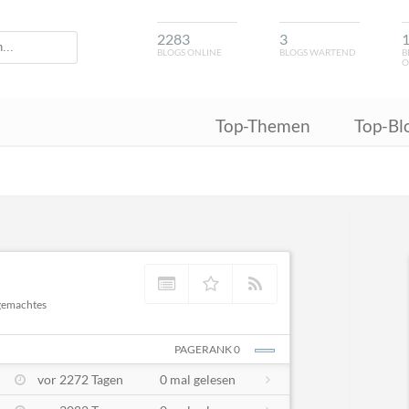
2283
3
BLOGS ONLINE
BLOGS WARTEND
B
O
Top-Themen
Top-Bl
dgemachtes
PAGERANK 0
vor 2272 Tagen
0 mal gelesen