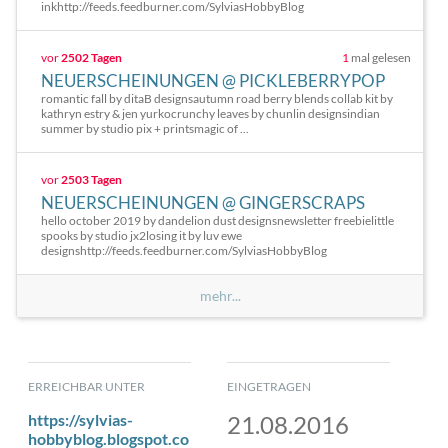
inkhttp://feeds.feedburner.com/SylviasHobbyBlog
vor
2502 Tagen
1
mal gelesen
NEUERSCHEINUNGEN @ PICKLEBERRYPOP
romantic fall by ditaB designsautumn road berry blends collab kit by
kathryn estry & jen yurkocrunchy leaves by chunlin designsindian
summer by studio pix + printsmagic of ...
vor
2503 Tagen
NEUERSCHEINUNGEN @ GINGERSCRAPS
hello october 2019 by dandelion dust designsnewsletter freebielittle
spooks by studio jx2losing it by luv ewe
designshttp://feeds.feedburner.com/SylviasHobbyBlog
mehr...
ERREICHBAR UNTER
EINGETRAGEN
https://sylvias-
21.08.2016
hobbyblog.blogspot.co