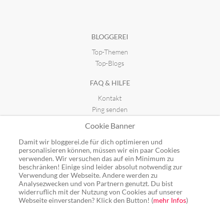
Treffpunkt Schreiben
Craftrebella
seit 28.05.2020 08:17
seit 22.01.2024 23:25
BLOGGEREI
Top-Themen
Made-by-May
seit 05.06.2013 19:34
Top-Blogs
FAQ & HILFE
Kontakt
Ping senden
Publicon einbinden
Cookie Banner
GUTSCHEINE
Damit wir bloggerei.de für dich optimieren und
personalisieren können, müssen wir ein paar Cookies
Top-Gutscheine
verwenden. Wir versuchen das auf ein Minimum zu
beschränken! Einige sind leider absolut notwendig zur
Alle Shops
Verwendung der Webseite. Andere werden zu
Analysezwecken und von Partnern genutzt. Du bist
widerruflich mit der Nutzung von Cookies auf unserer
Webseite einverstanden? Klick den Button! (
mehr Infos
)
Ping: http://rpc.bloggerei.de/ping/ (*nur für angemeldete Blogs)