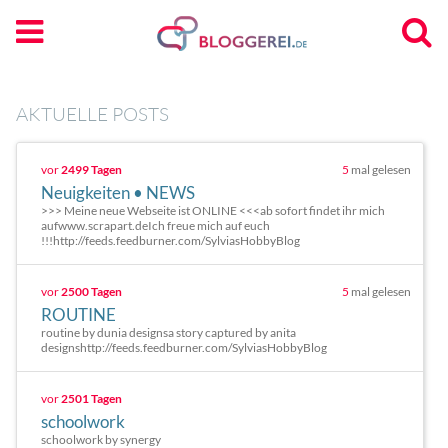
AKTUELLE POSTS
vor
2499 Tagen
5
mal gelesen
Neuigkeiten • NEWS
>>> Meine neue Webseite ist ONLINE <<<ab sofort findet ihr mich
aufwww.scrapart.deIch freue mich auf euch
!!!http://feeds.feedburner.com/SylviasHobbyBlog
vor
2500 Tagen
5
mal gelesen
ROUTINE
routine by dunia designsa story captured by anita
designshttp://feeds.feedburner.com/SylviasHobbyBlog
vor
2501 Tagen
schoolwork
schoolwork by synergy