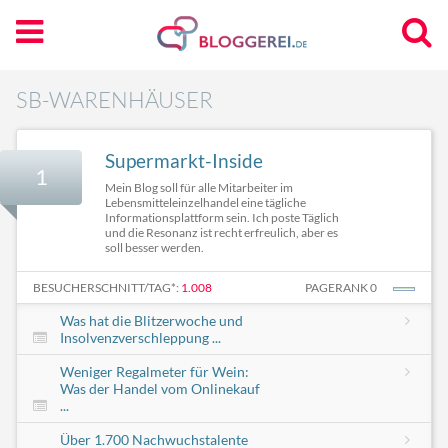
SB-WARENHÄUSER
Supermarkt-Inside
1
Mein Blog soll für alle Mitarbeiter im
Lebensmitteleinzelhandel eine tägliche
Informationsplattform sein. Ich poste Täglich
und die Resonanz ist recht erfreulich, aber es
soll besser werden.
BESUCHERSCHNITT/TAG*:
1.008
PAGERANK 0
Was hat die Blitzerwoche und
Insolvenzverschleppung ...
Weniger Regalmeter für Wein:
Was der Handel vom Onlinekauf
...
Über 1.700 Nachwuchstalente