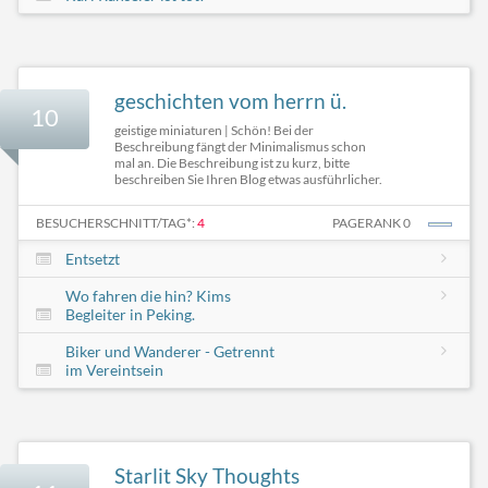
geschichten vom herrn ü.
10
geistige miniaturen | Schön! Bei der
Beschreibung fängt der Minimalismus schon
mal an. Die Beschreibung ist zu kurz, bitte
beschreiben Sie Ihren Blog etwas ausführlicher.
BESUCHERSCHNITT/TAG*:
4
PAGERANK 0
Entsetzt
Wo fahren die hin? Kims
Begleiter in Peking.
Biker und Wanderer - Getrennt
im Vereintsein
Starlit Sky Thoughts