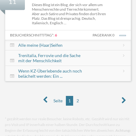
11
Dieses Blog ist ein Blog, der sich vor allem um
Menschenrechte und Tierrechte kümmert.
Aber auch Satire und Privates finden dort ihren
Platz. Das Blog ist dreisprachig. Deutsch,
Italienisch, Englisch ...
BESUCHERSCHNITT/TAG*:
6
PAGERANK 0
Alle meine (Haar)Seifen
Trenitalia, Ferrovie und die Sache
mit der Menschlichkeit
Wenn KZ-Überlebende auch noch
belächelt werden: Ein ...
Seite
1
2
* gezählt werden nur reale Besucher, keine Robots, etc. Gezählt wird nur ein Hit
pro Visit und IP innerhalb einer halben Stunde. Der Durchschnitt kann zu
Beginn der Erfassung leicht von den tatsächlichen Werten abweichen.
Achtung: