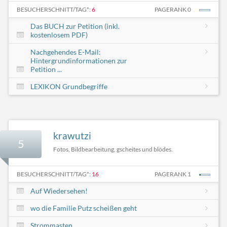
BESUCHERSCHNITT/TAG*:
6
PAGERANK 0
Das BUCH zur Petition (inkl.
kostenlosem PDF)
Nachgehendes E-Mail:
Hintergrundinformationen zur
Petition ...
LEXIKON Grundbegriffe
krawutzi
5
Fotos, Bildbearbeitung, gscheites und blödes.
BESUCHERSCHNITT/TAG*:
16
PAGERANK 1
Auf Wiedersehen!
wo die Familie Putz scheißen geht
Strommasten