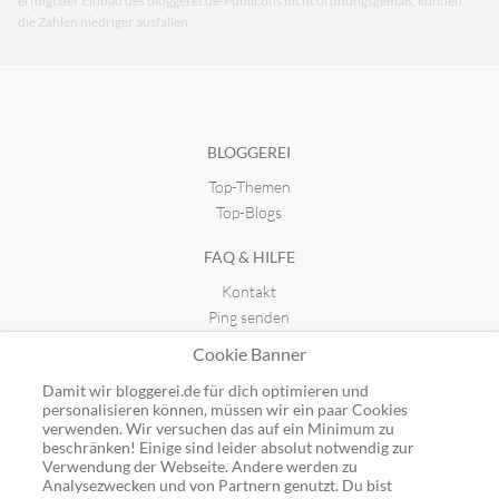
erfolgt der Einbau des bloggerei.de-Publicons nicht ordnungsgemäß, können
die Zahlen niedriger ausfallen.
BLOGGEREI
Top-Themen
Top-Blogs
FAQ & HILFE
Kontakt
Ping senden
Publicon einbinden
Cookie Banner
GUTSCHEINE
Damit wir bloggerei.de für dich optimieren und
personalisieren können, müssen wir ein paar Cookies
Top-Gutscheine
verwenden. Wir versuchen das auf ein Minimum zu
Alle Shops
beschränken! Einige sind leider absolut notwendig zur
Verwendung der Webseite. Andere werden zu
Analysezwecken und von Partnern genutzt. Du bist