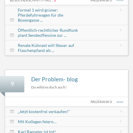
BESUCHERSCHNITT/TAG*:
3
PAGERANK 0
Formel 1 wird grüner:
Pferdefuhrwagen für die
Boxengasse ...
Öffentlich-rechtlicher Rundfunk
plant Sendeoffensive zur ...
Renate Kühnast will Steuer auf
Flaschenpfand als ...
Der Problem- blog
9
Du willst es doch auch!
PAGERANK 0
„Jetzt kostenfrei verkaufen!“
Mit Kollegen feiern…
Karl Ranseier ist tot!