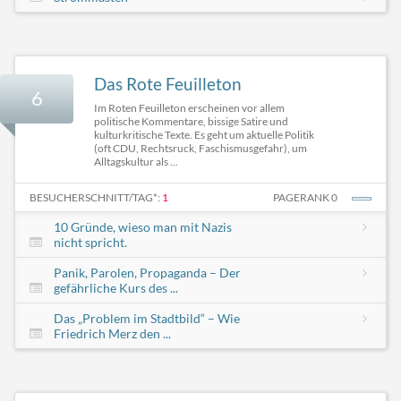
Das Rote Feuilleton
6
Im Roten Feuilleton erscheinen vor allem
politische Kommentare, bissige Satire und
kulturkritische Texte. Es geht um aktuelle Politik
(oft CDU, Rechtsruck, Faschismusgefahr), um
Alltagskultur als ...
BESUCHERSCHNITT/TAG*:
1
PAGERANK 0
10 Gründe, wieso man mit Nazis
nicht spricht.
Panik, Parolen, Propaganda – Der
gefährliche Kurs des ...
Das „Problem im Stadtbild“ – Wie
Friedrich Merz den ...