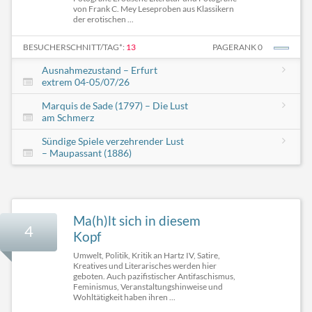
von Frank C. Mey Leseproben aus Klassikern
der erotischen ...
BESUCHERSCHNITT/TAG*:
13
PAGERANK 0
Ausnahmezustand – Erfurt
extrem 04-05/07/26
Marquis de Sade (1797) – Die Lust
am Schmerz
Sündige Spiele verzehrender Lust
– Maupassant (1886)
Ma(h)lt sich in diesem
4
Kopf
Umwelt, Politik, Kritik an Hartz IV, Satire,
Kreatives und Literarisches werden hier
geboten. Auch pazifistischer Antifaschismus,
Feminismus, Veranstaltungshinweise und
Wohltätigkeit haben ihren ...