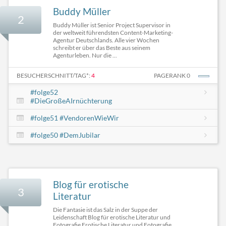
Buddy Müller
2
Buddy Müller ist Senior Project Supervisor in
der weltweit führendsten Content-Marketing-
Agentur Deutschlands. Alle vier Wochen
schreibt er über das Beste aus seinem
Agenturleben. Nur die ...
BESUCHERSCHNITT/TAG*:
4
PAGERANK 0
#folge52
#DieGroßeAIrnüchterung
#folge51 #VendorenWieWir
#folge50 #DemJubilar
Blog für erotische
3
Literatur
Die Fantasie ist das Salz in der Suppe der
Leidenschaft Blog für erotische Literatur und
Fotografie Erotische Literatur und Fotografie