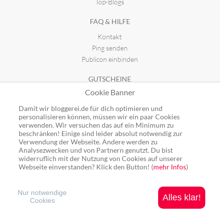
Top-Blogs
FAQ & HILFE
Kontakt
Ping senden
Publicon einbinden
GUTSCHEINE
Cookie Banner
Top-Gutscheine
Alle Shops
Damit wir bloggerei.de für dich optimieren und
personalisieren können, müssen wir ein paar Cookies
verwenden. Wir versuchen das auf ein Minimum zu
beschränken! Einige sind leider absolut notwendig zur
Verwendung der Webseite. Andere werden zu
Analysezwecken und von Partnern genutzt. Du bist
Ping: http://rpc.bloggerei.de/ping/ (*nur für angemeldete Blogs)
widerruflich mit der Nutzung von Cookies auf unserer
Blogverzeichnis Bloggerei.de © 2006 - 2026
Webseite einverstanden? Klick den Button! (
mehr Infos
)
Impressum
|
Datenschutz
Nur notwendige
Alles klar!
Cookies