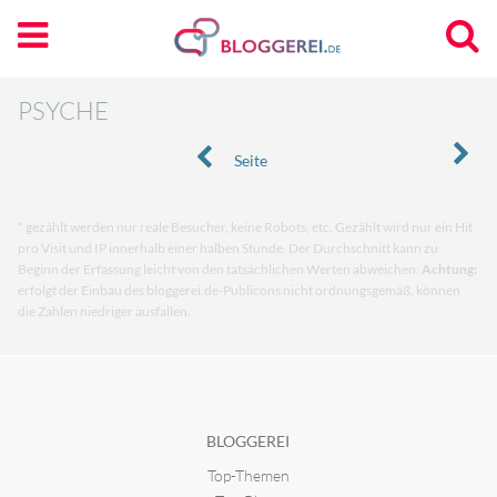
PSYCHE
Seite
* gezählt werden nur reale Besucher, keine Robots, etc. Gezählt wird nur ein Hit
pro Visit und IP innerhalb einer halben Stunde. Der Durchschnitt kann zu
Beginn der Erfassung leicht von den tatsächlichen Werten abweichen.
Achtung:
erfolgt der Einbau des bloggerei.de-Publicons nicht ordnungsgemäß, können
die Zahlen niedriger ausfallen.
BLOGGEREI
Top-Themen