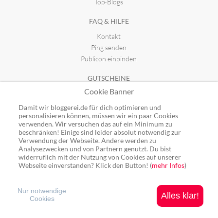
Top-Blogs
FAQ & HILFE
Kontakt
Ping senden
Publicon einbinden
GUTSCHEINE
Cookie Banner
Top-Gutscheine
Alle Shops
Damit wir bloggerei.de für dich optimieren und
personalisieren können, müssen wir ein paar Cookies
verwenden. Wir versuchen das auf ein Minimum zu
beschränken! Einige sind leider absolut notwendig zur
Verwendung der Webseite. Andere werden zu
Analysezwecken und von Partnern genutzt. Du bist
Ping: http://rpc.bloggerei.de/ping/ (*nur für angemeldete Blogs)
widerruflich mit der Nutzung von Cookies auf unserer
Blogverzeichnis Bloggerei.de © 2006 - 2026
Webseite einverstanden? Klick den Button! (
mehr Infos
)
Impressum
|
Datenschutz
Nur notwendige
Alles klar!
Cookies