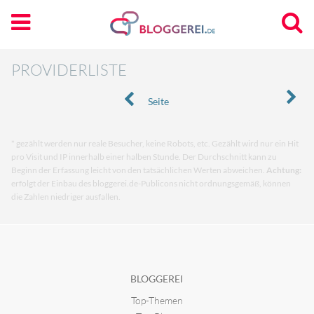
PROVIDERLISTE
Seite
* gezählt werden nur reale Besucher, keine Robots, etc. Gezählt wird nur ein Hit
pro Visit und IP innerhalb einer halben Stunde. Der Durchschnitt kann zu
Beginn der Erfassung leicht von den tatsächlichen Werten abweichen.
Achtung:
erfolgt der Einbau des bloggerei.de-Publicons nicht ordnungsgemäß, können
die Zahlen niedriger ausfallen.
BLOGGEREI
Top-Themen