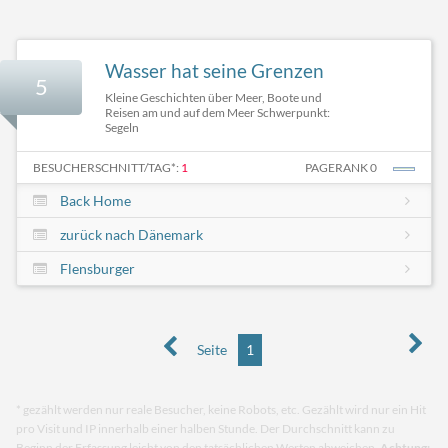
Wasser hat seine Grenzen
5
Kleine Geschichten über Meer, Boote und
Reisen am und auf dem Meer Schwerpunkt:
Segeln
BESUCHERSCHNITT/TAG*:
1
PAGERANK 0
Back Home
zurück nach Dänemark
Flensburger
Seite
1
* gezählt werden nur reale Besucher, keine Robots, etc. Gezählt wird nur ein Hit
pro Visit und IP innerhalb einer halben Stunde. Der Durchschnitt kann zu
Beginn der Erfassung leicht von den tatsächlichen Werten abweichen.
Achtung: