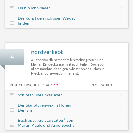
Da bin ich wieder
Die Kunst den richtigen Weg zu
finden
nordverliebt
4
Auf nordverliebt möchte ich meine großen und
kleinen Entdeckungen mit euch teilen. Doch vor
allem möchte ich zeigen, wie schön das Leben in
Mecklenburg-Vorpommern ist.
BESUCHERSCHNITT/TAG*:
19
PAGERANK 0
Schlossruine Dwasieden
Der Skulpturenweg in Hohen
Demzin
Buchtipp: „Geisterstätten“ von
Martin Kaule und Arno Specht