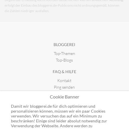
erfolgt der Einbau des bloggerei.de-Publicons nicht ordnungsgemäß, können
die Zahlen niedriger ausfallen.
BLOGGEREI
Top-Themen
Top-Blogs
FAQ & HILFE
Kontakt
Ping senden
Publicon einbinden
Cookie Banner
GUTSCHEINE
Damit wir bloggerei.de für dich optimieren und
personalisieren können, müssen wir ein paar Cookies
Top-Gutscheine
verwenden. Wir versuchen das auf ein Minimum zu
Alle Shops
beschränken! Einige sind leider absolut notwendig zur
Verwendung der Webseite. Andere werden zu