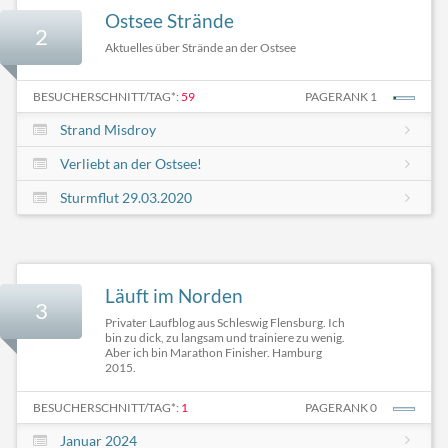
Ostsee Strände
2
Aktuelles über Strände an der Ostsee
BESUCHERSCHNITT/TAG*:
59
PAGERANK 1
Strand Misdroy
Verliebt an der Ostsee!
Sturmflut 29.03.2020
Läuft im Norden
3
Privater Laufblog aus Schleswig Flensburg. Ich
bin zu dick, zu langsam und trainiere zu wenig.
Aber ich bin Marathon Finisher. Hamburg
2015.
BESUCHERSCHNITT/TAG*:
1
PAGERANK 0
Januar 2024