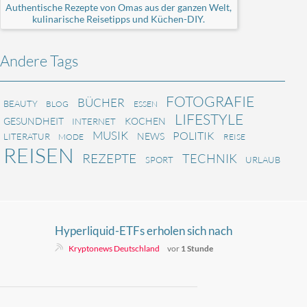
Authentische Rezepte von Omas aus der ganzen Welt,
kulinarische Reisetipps und Küchen-DIY.
Andere Tags
FOTOGRAFIE
BÜCHER
BEAUTY
BLOG
ESSEN
LIFESTYLE
GESUNDHEIT
KOCHEN
INTERNET
MUSIK
POLITIK
NEWS
LITERATUR
MODE
REISE
REISEN
REZEPTE
TECHNIK
SPORT
URLAUB
Hyperliquid-ETFs erholen sich nach
30 Millionen Dollar Verlust in drei
Kryptonews Deutschland
vor
1 Stunde
Wochen