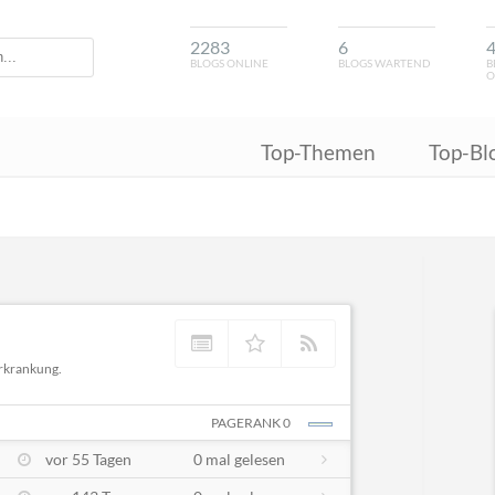
2283
6
BLOGS ONLINE
BLOGS WARTEND
B
O
Top-Themen
Top-Bl
Erkrankung.
PAGERANK 0
vor 55 Tagen
0 mal gelesen