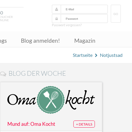
40
GO
ESUCHER
NLINE
Passwort vergessen?
ogs
Blog anmelden!
Magazin
Startseite
Notjustsad
BLOG DER WOCHE
Mund auf: Oma Kocht
+ DETAILS