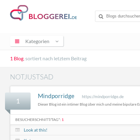
Kategorien
1 Blog
, sortiert nach letztem Beitrag
NOTJUSTSAD
Mindporridge
https://mindporridge.de
1
Dieser Blog ist ein intimer Blog über mich und meine bipolare 
BESUCHERSCHNITT/TAG*:
1
Look at this!