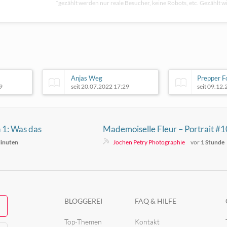
*gezählt werden nur reale Besucher, keine Robots, etc. Gezählt wi
Anjas Weg
Prepper F
9
seit 20.07.2022 17:29
seit 09.12
 1: Was das
Mademoiselle Fleur – Portrait #1
eistet und worauf
inuten
Jochen Petry Photographie
vor
1 Stunde
BLOGGEREI
FAQ & HILFE
Top-Themen
Kontakt