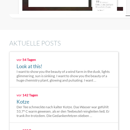
AKTUELLE POSTS
vor
54 Tagen
Look at this!
I want to show you the beauty of a wind farm in the dusk, lights
glimmering, sun is sinking. I want to show you the beauty of a
huge chemistry plant, glowing and pulsating. I want ...
vor
142 Tagen
Kotze
Der Tee schmeckte nach kalter Kotze. Das Wasser war gefühlt
53,7° C warm gewesen, als er den Teebeutel reingleiten ließ. Er
trank ihn trotzdem. Die Gedankenfetzen stieben ...