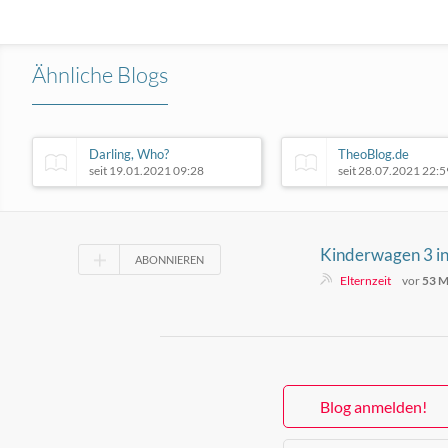
Ähnliche Blogs
Darling, Who?
TheoBlog.de
seit 19.01.2021 09:28
seit 28.07.2021 22:5
Kinderwagen 3 in
ABONNIEREN
System wirklich l
Elternzeit
vor
53 M
du achten solltest
Blog anmelden!