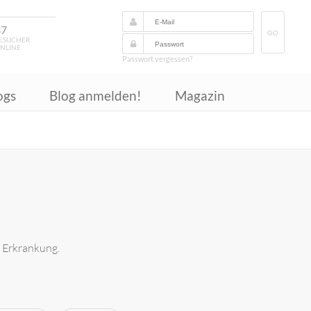
37
GO
ESUCHER
NLINE
Passwort vergessen?
ogs
Blog anmelden!
Magazin
e Erkrankung.