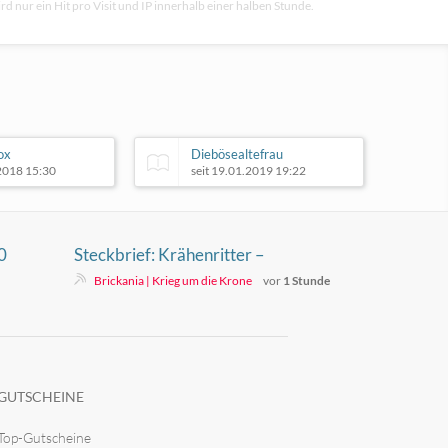
rd nur ein Hit pro Visit und IP innerhalb einer halben Stunde.
ox
Diebösealtefrau
.2018 15:30
seit 19.01.2019 19:22
0
Steckbrief: Krähenritter –
Sammlung, Optik und aktueller
Brickania | Krieg um die Krone
vor
1 Stunde
Stand
GUTSCHEINE
Top-Gutscheine