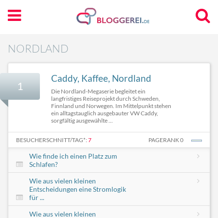
NORDLAND
Caddy, Kaffee, Nordland
1
Die Nordland-Megaserie begleitet ein
langfristiges Reiseprojekt durch Schweden,
Finnland und Norwegen. Im Mittelpunkt stehen
ein alltagstauglich ausgebauter VW Caddy,
sorgfältig ausgewählte ...
BESUCHERSCHNITT/TAG*:
7
PAGERANK 0
Wie finde ich einen Platz zum
Schlafen?
Wie aus vielen kleinen
Entscheidungen eine Stromlogik
für ...
Wie aus vielen kleinen