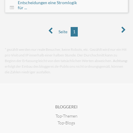
Entscheidungen eine Stromlogik
für ...
Seite
1
* gezählt werden nur reale Besucher, keine Robots, etc. Gezählt wird nur ein Hit
pro Visit und IP innerhalb einer halben Stunde. Der Durchschnitt kann zu
Beginn der Erfassung leicht von den tatsächlichen Werten abweichen.
Achtung:
erfolgt der Einbau des bloggerei.de-Publicons nicht ordnungsgemäß, können
die Zahlen niedriger ausfallen.
BLOGGEREI
Top-Themen
Top-Blogs