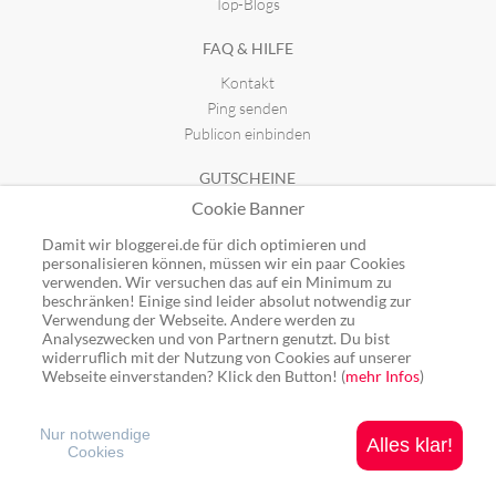
Top-Blogs
FAQ & HILFE
Kontakt
Ping senden
Publicon einbinden
GUTSCHEINE
Cookie Banner
Top-Gutscheine
Alle Shops
Damit wir bloggerei.de für dich optimieren und
personalisieren können, müssen wir ein paar Cookies
verwenden. Wir versuchen das auf ein Minimum zu
beschränken! Einige sind leider absolut notwendig zur
Verwendung der Webseite. Andere werden zu
Analysezwecken und von Partnern genutzt. Du bist
Ping: http://rpc.bloggerei.de/ping/ (*nur für angemeldete Blogs)
widerruflich mit der Nutzung von Cookies auf unserer
Blogverzeichnis Bloggerei.de © 2006 - 2026
Webseite einverstanden? Klick den Button! (
mehr Infos
)
Impressum
|
Datenschutz
Nur notwendige
Alles klar!
Cookies