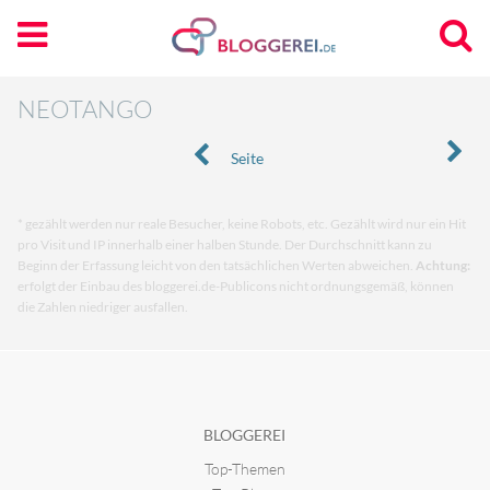
NEOTANGO
Seite
* gezählt werden nur reale Besucher, keine Robots, etc. Gezählt wird nur ein Hit
pro Visit und IP innerhalb einer halben Stunde. Der Durchschnitt kann zu
Beginn der Erfassung leicht von den tatsächlichen Werten abweichen.
Achtung:
erfolgt der Einbau des bloggerei.de-Publicons nicht ordnungsgemäß, können
die Zahlen niedriger ausfallen.
BLOGGEREI
Top-Themen