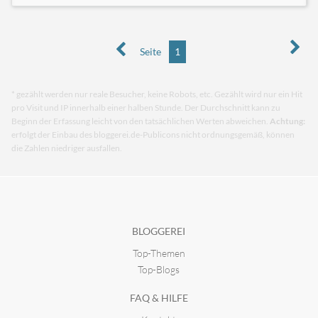
Seite
1
* gezählt werden nur reale Besucher, keine Robots, etc. Gezählt wird nur ein Hit
pro Visit und IP innerhalb einer halben Stunde. Der Durchschnitt kann zu
Beginn der Erfassung leicht von den tatsächlichen Werten abweichen.
Achtung:
erfolgt der Einbau des bloggerei.de-Publicons nicht ordnungsgemäß, können
die Zahlen niedriger ausfallen.
BLOGGEREI
Top-Themen
Top-Blogs
FAQ & HILFE