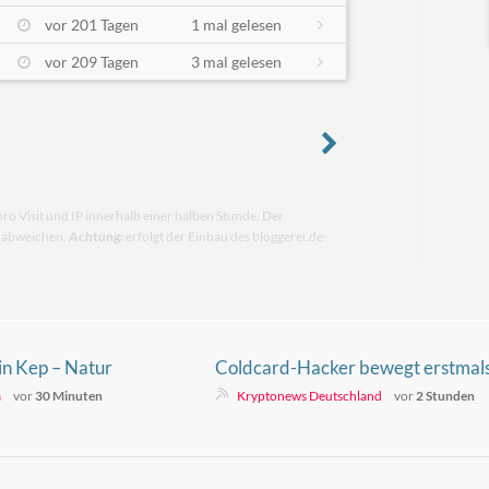
vor 201 Tagen
1 mal gelesen
vor 209 Tagen
3 mal gelesen
pro Visit und IP innerhalb einer halben Stunde. Der
n abweichen.
Achtung:
erfolgt der Einbau des bloggerei.de-
in Kep – Natur
Coldcard-Hacker bewegt erstmal
1,94 Millionen Dollar in gestohlen
a
vor
30 Minuten
Kryptonews Deutschland
vor
2 Stunden
Bitcoin – droht ein Verkauf?