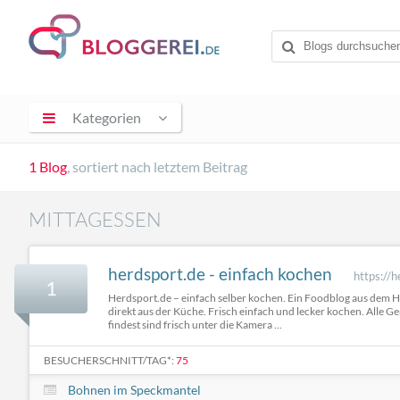
Kategorien
1 Blog
, sortiert nach letztem Beitrag
MITTAGESSEN
herdsport.de - einfach kochen
https://h
1
Herdsport.de – einfach selber kochen. Ein Foodblog aus dem 
direkt aus der Küche. Frisch einfach und lecker kochen. Alle Ge
findest sind frisch unter die Kamera ...
BESUCHERSCHNITT/TAG*:
75
Bohnen im Speckmantel