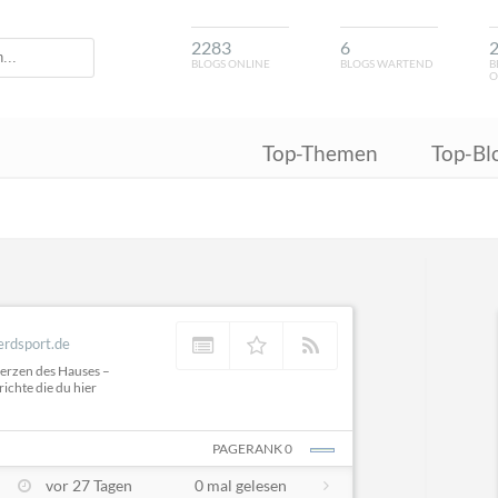
2283
6
BLOGS ONLINE
BLOGS WARTEND
B
O
Top-Themen
Top-Bl
erdsport.de
Herzen des Hauses –
richte die du hier
PAGERANK 0
vor 27 Tagen
0 mal gelesen