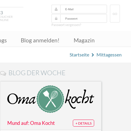
23
GO
ESUCHER
NLINE
Passwort vergessen?
ogs
Blog anmelden!
Magazin
Startseite
Mittagessen
BLOG DER WOCHE
Mund auf: Oma Kocht
+ DETAILS