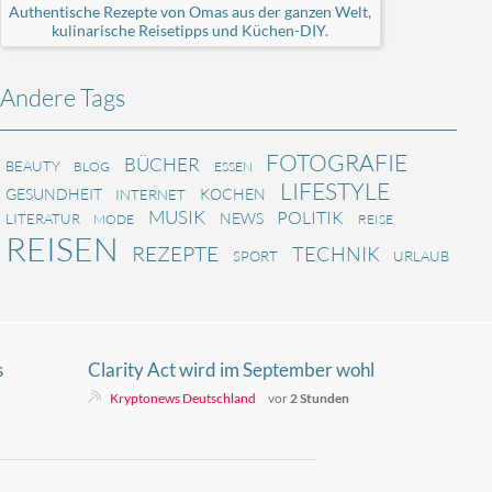
Authentische Rezepte von Omas aus der ganzen Welt,
kulinarische Reisetipps und Küchen-DIY.
Andere Tags
FOTOGRAFIE
BÜCHER
BEAUTY
BLOG
ESSEN
LIFESTYLE
GESUNDHEIT
KOCHEN
INTERNET
MUSIK
POLITIK
NEWS
LITERATUR
MODE
REISE
REISEN
REZEPTE
TECHNIK
SPORT
URLAUB
s
Clarity Act wird im September wohl
en
scheitern. Werden Kryptopreise
Kryptonews Deutschland
vor
2 Stunden
reagieren?