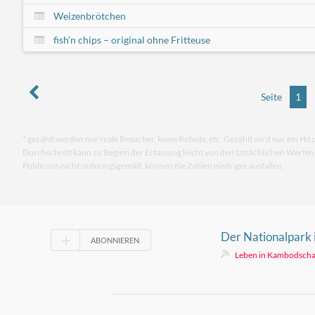
Weizenbrötchen
fish’n chips – original ohne Fritteuse
Seite
1
* gezählt werden nur reale Besucher, keine Robots, etc. Gezählt wird nur ein Hit 
Durchschnitt kann zu Beginn der Erfassung leicht von den tatsächlichen Werte
Publicons nicht ordnungsgemäß, können die Zahlen niedriger ausfallen.
Der Nationalpark 
ABONNIEREN
pur
Leben in Kambodsch