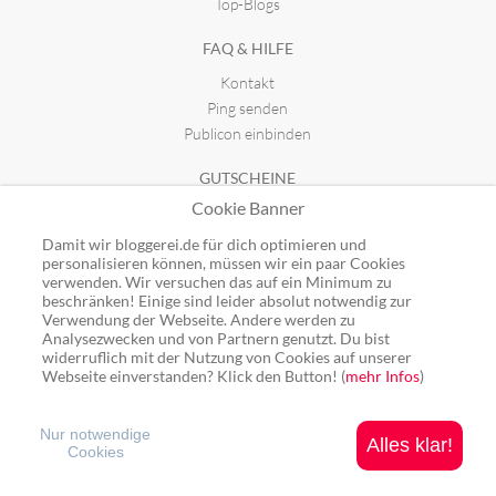
Top-Blogs
FAQ & HILFE
Kontakt
Ping senden
Publicon einbinden
GUTSCHEINE
Cookie Banner
Top-Gutscheine
Alle Shops
Damit wir bloggerei.de für dich optimieren und
personalisieren können, müssen wir ein paar Cookies
verwenden. Wir versuchen das auf ein Minimum zu
beschränken! Einige sind leider absolut notwendig zur
Verwendung der Webseite. Andere werden zu
Analysezwecken und von Partnern genutzt. Du bist
Ping: http://rpc.bloggerei.de/ping/ (*nur für angemeldete Blogs)
widerruflich mit der Nutzung von Cookies auf unserer
Blogverzeichnis Bloggerei.de © 2006 - 2026
Webseite einverstanden? Klick den Button! (
mehr Infos
)
Impressum
|
Datenschutz
Nur notwendige
Alles klar!
Cookies