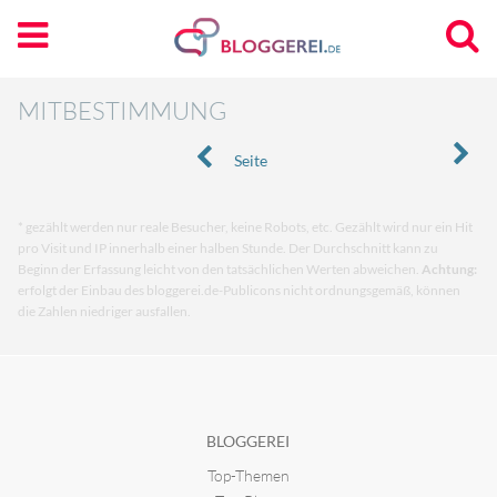
MITBESTIMMUNG
Seite
* gezählt werden nur reale Besucher, keine Robots, etc. Gezählt wird nur ein Hit
pro Visit und IP innerhalb einer halben Stunde. Der Durchschnitt kann zu
Beginn der Erfassung leicht von den tatsächlichen Werten abweichen.
Achtung:
erfolgt der Einbau des bloggerei.de-Publicons nicht ordnungsgemäß, können
die Zahlen niedriger ausfallen.
BLOGGEREI
Top-Themen