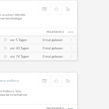
r so schön? Wie lebt
nser berufstätiges
PAGERANK 0
vor 5 Tagen
0 mal gelesen
vor 43 Tagen
0 mal gelesen
vor 74 Tagen
0 mal gelesen
uera-mallorca-
on Mallorca. Vom
ktet die Ortschaft mit
PAGERANK 0