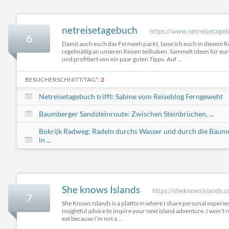
netreisetagebuch
https://www.netreisetageb
6
Damit auch euch das Fernweh packt, lasse ich euch in diesem 
regelmäßig an unseren Reisen teilhaben. Sammelt Ideen für eu
und profitiert von ein paar guten Tipps. Auf ...
BESUCHERSCHNITT/TAG*:
2
Netreisetagebuch trifft: Sabine vom Reiseblog Ferngeweht
Baumberger Sandsteinroute: Zwischen Steinbrüchen, ...
Bokrijk Radweg: Radeln durchs Wasser und durch die Bäum
in ...
She knows Islands
https://sheknowsislands.
7
She Knows Islands is a platform where I share personal experien
insightful advice to inspire your next island adventure. I won’
eat because I’m not a ...