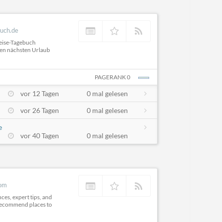
uch.de
Reise-Tagebuch
ren nächsten Urlaub
PAGERANK 0
vor 12 Tagen
0 mal gelesen
vor 26 Tagen
0 mal gelesen
e
vor 40 Tagen
0 mal gelesen
com
ces, expert tips, and
t recommend places to