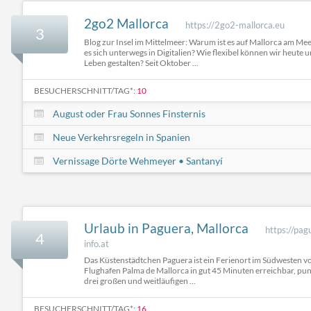
2go2 Mallorca
https://2go2-mallorca.eu
3
Blog zur Insel im Mittelmeer: Warum ist es auf Mallorca am Mee
es sich unterwegs in Digitalien? Wie flexibel können wir heute u
Leben gestalten? Seit Oktober ...
BESUCHERSCHNITT/TAG*:
10
August oder Frau Sonnes Finsternis
Neue Verkehrsregeln in Spanien
Vernissage Dörte Wehmeyer • Santanyí
Urlaub in Paguera, Mallorca
https://pag
4
info.at
Das Küstenstädtchen Paguera ist ein Ferienort im Südwesten v
Flughafen Palma de Mallorca in gut 45 Minuten erreichbar, pun
drei großen und weitläufigen ...
BESUCHERSCHNITT/TAG*:
16