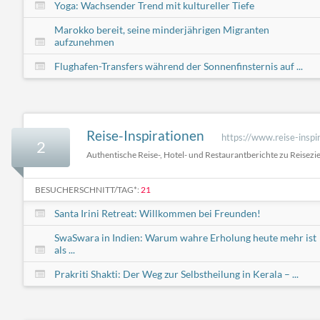
Yoga: Wachsender Trend mit kultureller Tiefe
Marokko bereit, seine minderjährigen Migranten
aufzunehmen
Flughafen-Transfers während der Sonnenfinsternis auf ...
Reise-Inspirationen
https://www.reise-inspi
2
Authentische Reise-, Hotel- und Restaurantberichte zu Reisezie
BESUCHERSCHNITT/TAG*:
21
Santa Irini Retreat: Willkommen bei Freunden!
SwaSwara in Indien: Warum wahre Erholung heute mehr ist
als ...
Prakriti Shakti: Der Weg zur Selbstheilung in Kerala – ...