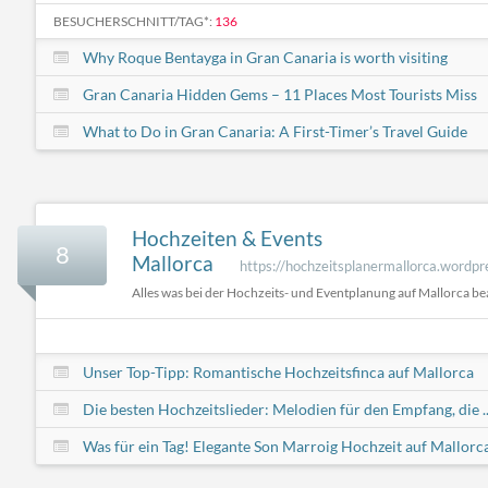
BESUCHERSCHNITT/TAG*:
136
Why Roque Bentayga in Gran Canaria is worth visiting
Gran Canaria Hidden Gems – 11 Places Most Tourists Miss
What to Do in Gran Canaria: A First-Timer’s Travel Guide
Hochzeiten & Events
8
Mallorca
https://hochzeitsplanermallorca.wordpr
Alles was bei der Hochzeits- und Eventplanung auf Mallorca be
Unser Top-Tipp: Romantische Hochzeitsfinca auf Mallorca
Die besten Hochzeitslieder: Melodien für den Empfang, die ..
Was für ein Tag! Elegante Son Marroig Hochzeit auf Mallorc