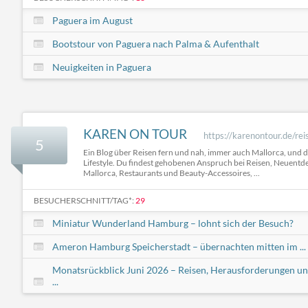
Paguera im August
Bootstour von Paguera nach Palma & Aufenthalt
Neuigkeiten in Paguera
KAREN ON TOUR
https://karenontour.de/rei
5
Ein Blog über Reisen fern und nah, immer auch Mallorca, und
Lifestyle. Du findest gehobenen Anspruch bei Reisen, Neuent
Mallorca, Restaurants und Beauty-Accessoires, ...
BESUCHERSCHNITT/TAG*:
29
Miniatur Wunderland Hamburg – lohnt sich der Besuch?
Ameron Hamburg Speicherstadt – übernachten mitten im ...
Monatsrückblick Juni 2026 – Reisen, Herausforderungen u
...