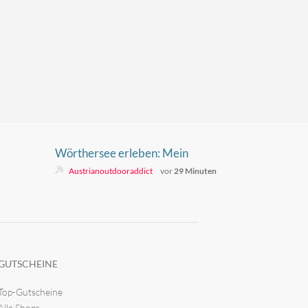
Wörthersee erleben: Mein
perfekter Urlaub zwischen
Austrianoutdooraddict
vor
29 Minuten
Pyramidenkogel und
Tscheppaschlucht
GUTSCHEINE
Top-Gutscheine
Alle Shops