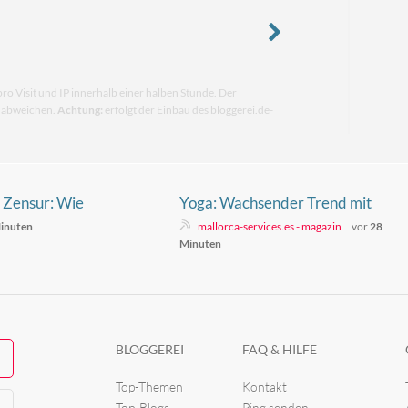
pro Visit und IP innerhalb einer halben Stunde. Der
n abweichen.
Achtung:
erfolgt der Einbau des bloggerei.de-
 Zensur: Wie
Yoga: Wachsender Trend mit
egen
kultureller Tiefe
inuten
mallorca-services.es - magazin
vor
28
n freien
Minuten
et
BLOGGEREI
FAQ & HILFE
Top-Themen
Kontakt
Top-Blogs
Ping senden