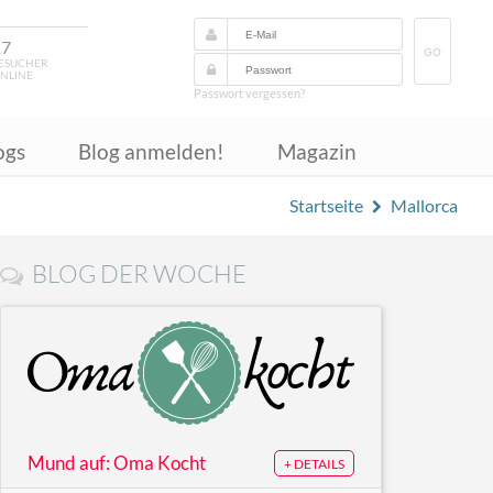
17
GO
ESUCHER
NLINE
Passwort vergessen?
ogs
Blog anmelden!
Magazin
Startseite
Mallorca
BLOG DER WOCHE
Mund auf: Oma Kocht
+ DETAILS