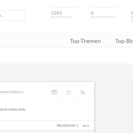
2283
6
BLOGS ONLINE
BLOGS WARTEND
B
O
Top-Themen
Top-Bl
/www.mallorca-
gas & restaurants,
PAGERANK 1