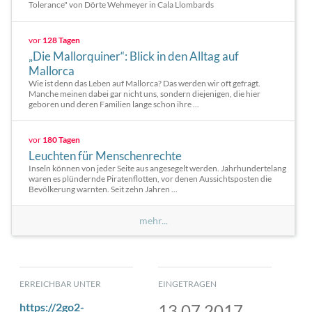
Tolerance" von Dörte Wehmeyer in Cala Llombards
vor
128 Tagen
„Die Mallorquiner“: Blick in den Alltag auf
Mallorca
Wie ist denn das Leben auf Mallorca? Das werden wir oft gefragt.
Manche meinen dabei gar nicht uns, sondern diejenigen, die hier
geboren und deren Familien lange schon ihre ...
vor
180 Tagen
Leuchten für Menschenrechte
Inseln können von jeder Seite aus angesegelt werden. Jahrhundertelang
waren es plündernde Piratenflotten, vor denen Aussichtsposten die
Bevölkerung warnten. Seit zehn Jahren ...
mehr...
ERREICHBAR UNTER
EINGETRAGEN
https://2go2-
13.07.2017