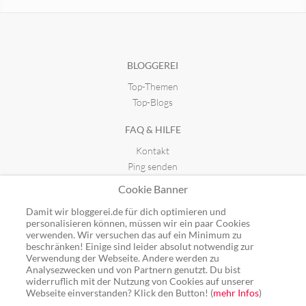
Reiseblog Weltenansicht
seit 20.02.2022 11:27
BLOGGEREI
Top-Themen
Reflexionen eines Suchenden
seit 04.06.2012 19:32
Top-Blogs
FAQ & HILFE
Kontakt
Ping senden
Publicon einbinden
Cookie Banner
GUTSCHEINE
Damit wir bloggerei.de für dich optimieren und
personalisieren können, müssen wir ein paar Cookies
Top-Gutscheine
verwenden. Wir versuchen das auf ein Minimum zu
beschränken! Einige sind leider absolut notwendig zur
Alle Shops
Verwendung der Webseite. Andere werden zu
Analysezwecken und von Partnern genutzt. Du bist
widerruflich mit der Nutzung von Cookies auf unserer
Webseite einverstanden? Klick den Button! (
mehr Infos
)