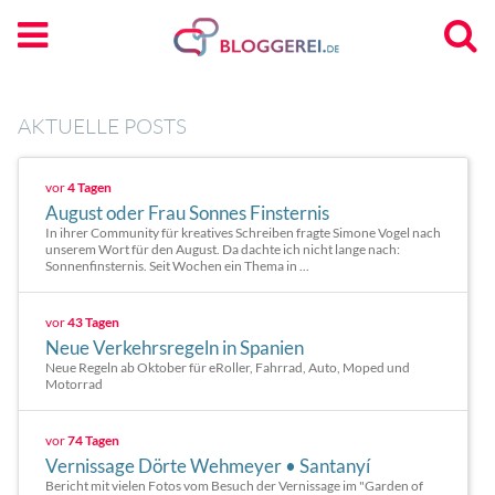
AKTUELLE POSTS
vor
4 Tagen
August oder Frau Sonnes Finsternis
In ihrer Community für kreatives Schreiben fragte Simone Vogel nach
unserem Wort für den August. Da dachte ich nicht lange nach:
Sonnenfinsternis. Seit Wochen ein Thema in ...
vor
43 Tagen
Neue Verkehrsregeln in Spanien
Neue Regeln ab Oktober für eRoller, Fahrrad, Auto, Moped und
Motorrad
vor
74 Tagen
Vernissage Dörte Wehmeyer • Santanyí
Bericht mit vielen Fotos vom Besuch der Vernissage im "Garden of