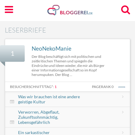
LESERBRIEFE
NeoNekoManie
1
Der Blog beschäftigt sich mit politischen und
zeitkritischen Themen und spiegeln die
Eindrücke und Ideen wieder, die mir als Bürger
einer Informationsgesellschaft so im Kopf
herumspuken. Der Blog ...
BESUCHERSCHNITT/TAG*:
1
PAGERANK 0
Was wir brauchen ist eine andere
geistige Kultur
Verworren, Abgeflaut,
Zukunftsohnmächtig,
Lebensgefährlich
Ein sarkastischer