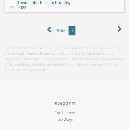
Themenüberblick im Frühling
2026
Seite
1
* gezählt werden nur reale Besucher, keine Robots, etc. Gezählt wird nur ein Hit
pro Visit und IP innerhalb einer halben Stunde. Der Durchschnitt kann zu
Beginn der Erfassung leicht von den tatsächlichen Werten abweichen.
Achtung:
erfolgt der Einbau des bloggerei.de-Publicons nicht ordnungsgemäß, können
die Zahlen niedriger ausfallen.
BLOGGEREI
Top-Themen
Top-Blogs