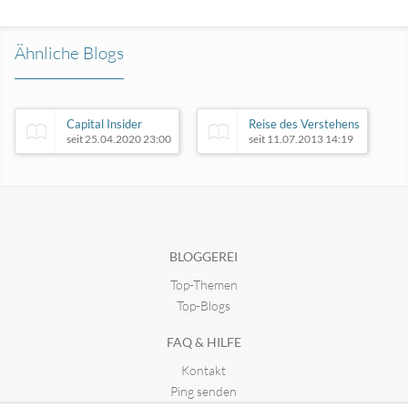
Ähnliche Blogs
Capital Insider
Reise des Verstehens
seit 25.04.2020 23:00
seit 11.07.2013 14:19
Innovation-Ingenieur
seit 06.03.2022 16:14
BLOGGEREI
Top-Themen
Coaching mit Pferden Harz
seit 07.06.2018 15:57
Top-Blogs
FAQ & HILFE
Kontakt
Ping senden