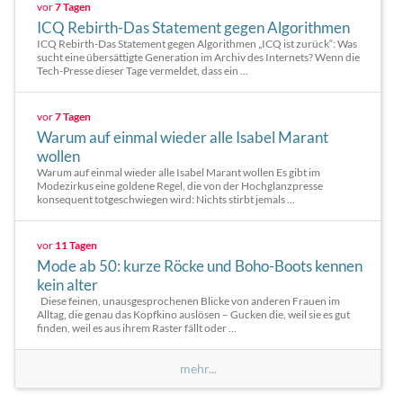
vor
7 Tagen
ICQ Rebirth-Das Statement gegen Algorithmen
ICQ Rebirth-Das Statement gegen Algorithmen „ICQ ist zurück“: Was
sucht eine übersättigte Generation im Archiv des Internets? Wenn die
Tech-Presse dieser Tage vermeldet, dass ein ...
vor
7 Tagen
Warum auf einmal wieder alle Isabel Marant
wollen
Warum auf einmal wieder alle Isabel Marant wollen Es gibt im
Modezirkus eine goldene Regel, die von der Hochglanzpresse
konsequent totgeschwiegen wird: Nichts stirbt jemals ...
vor
11 Tagen
Mode ab 50: kurze Röcke und Boho-Boots kennen
kein alter
Diese feinen, unausgesprochenen Blicke von anderen Frauen im
Alltag, die genau das Kopfkino auslösen – Gucken die, weil sie es gut
finden, weil es aus ihrem Raster fällt oder ...
mehr...