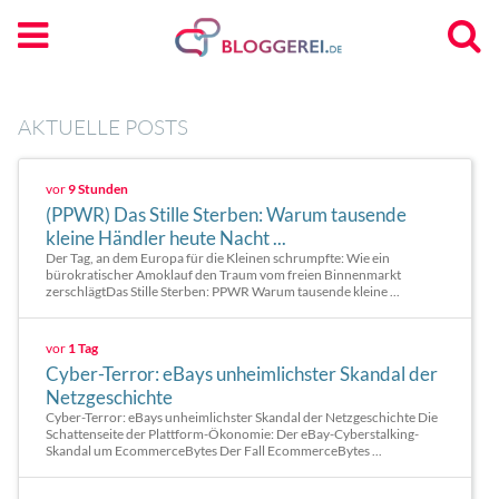
AKTUELLE POSTS
vor
9 Stunden
(PPWR) Das Stille Sterben: Warum tausende
kleine Händler heute Nacht ...
Der Tag, an dem Europa für die Kleinen schrumpfte: Wie ein
bürokratischer Amoklauf den Traum vom freien Binnenmarkt
zerschlägtDas Stille Sterben: PPWR Warum tausende kleine ...
vor
1 Tag
Cyber-Terror: eBays unheimlichster Skandal der
Netzgeschichte
Cyber-Terror: eBays unheimlichster Skandal der Netzgeschichte Die
Schattenseite der Plattform-Ökonomie: Der eBay-Cyberstalking-
Skandal um EcommerceBytes Der Fall EcommerceBytes ...