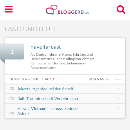
LAND UND LEUTE
havelfareast
1
Als Deutschlehrer in Hanoi: Schräges und
Liebenswertes aus dem Alltag von Vietnam,
Kambodscha, Thailand, Indonesien -
Reisereportagen.
BESUCHERSCHNITT/TAG*:
1
PAGERANK 0
Jakarta: Agenten bei der Arbeit
Bali: Trauminsel mit Verkehrsstau
Servus, Vietnam! Tschüss, Südost-
Asien!