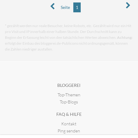
Seite
1
* gezählt werden nur reale Besucher, keine Robots, etc. Gezählt wird nur ein Hit
pro Visit und IP innerhalb einer halben Stunde. Der Durchschnitt kann zu
Beginn der Erfassung leicht von den tatsächlichen Werten abweichen.
Achtung:
erfolgt der Einbau des bloggerei.de-Publicons nicht ordnungsgemäß, können
die Zahlen niedriger ausfallen.
BLOGGEREI
Top-Themen
Top-Blogs
FAQ & HILFE
Kontakt
Ping senden
Publicon einbinden