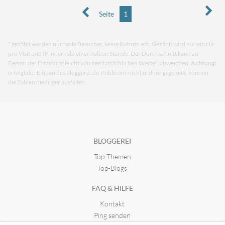
Seite
1
* gezählt werden nur reale Besucher, keine Robots, etc. Gezählt wird nur ein Hit
pro Visit und IP innerhalb einer halben Stunde. Der Durchschnitt kann zu
Beginn der Erfassung leicht von den tatsächlichen Werten abweichen.
Achtung:
erfolgt der Einbau des bloggerei.de-Publicons nicht ordnungsgemäß, können
die Zahlen niedriger ausfallen.
BLOGGEREI
Top-Themen
Top-Blogs
FAQ & HILFE
Kontakt
Ping senden