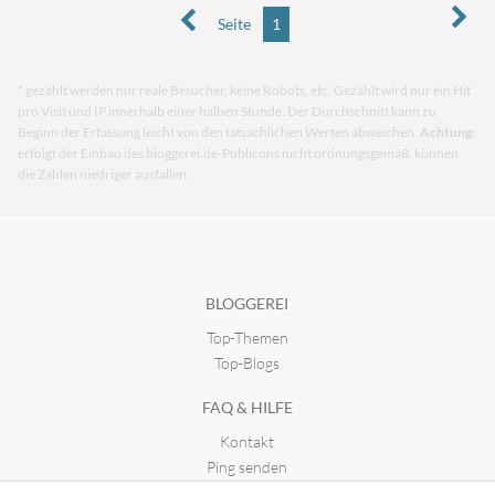
Seite
1
* gezählt werden nur reale Besucher, keine Robots, etc. Gezählt wird nur ein Hit
pro Visit und IP innerhalb einer halben Stunde. Der Durchschnitt kann zu
Beginn der Erfassung leicht von den tatsächlichen Werten abweichen.
Achtung:
erfolgt der Einbau des bloggerei.de-Publicons nicht ordnungsgemäß, können
die Zahlen niedriger ausfallen.
BLOGGEREI
Top-Themen
Top-Blogs
FAQ & HILFE
Kontakt
Ping senden
Publicon einbinden