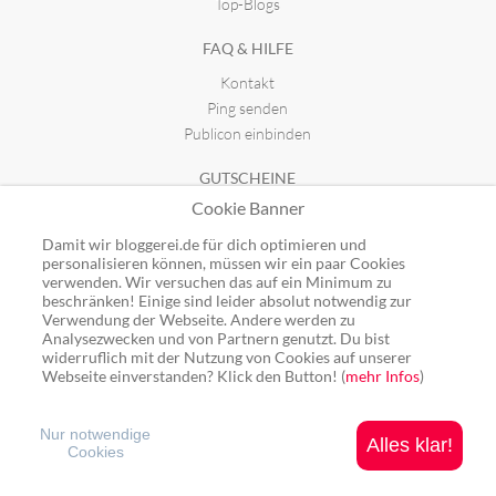
Top-Blogs
FAQ & HILFE
Kontakt
Ping senden
Publicon einbinden
GUTSCHEINE
Cookie Banner
Top-Gutscheine
Alle Shops
Damit wir bloggerei.de für dich optimieren und
personalisieren können, müssen wir ein paar Cookies
verwenden. Wir versuchen das auf ein Minimum zu
beschränken! Einige sind leider absolut notwendig zur
Verwendung der Webseite. Andere werden zu
Analysezwecken und von Partnern genutzt. Du bist
Ping: http://rpc.bloggerei.de/ping/ (*nur für angemeldete Blogs)
widerruflich mit der Nutzung von Cookies auf unserer
Blogverzeichnis Bloggerei.de © 2006 - 2026
Webseite einverstanden? Klick den Button! (
mehr Infos
)
Impressum
|
Datenschutz
Nur notwendige
Alles klar!
Cookies