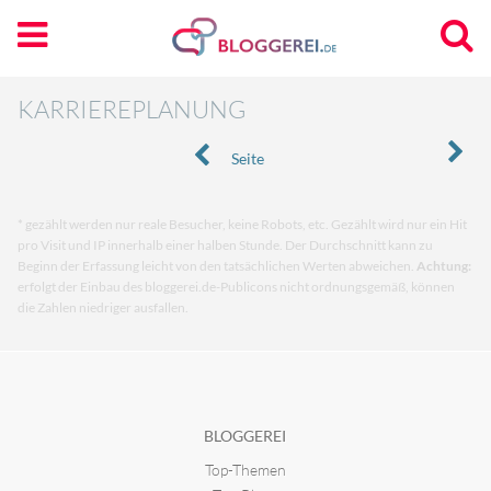
KARRIEREPLANUNG
Seite
* gezählt werden nur reale Besucher, keine Robots, etc. Gezählt wird nur ein Hit
pro Visit und IP innerhalb einer halben Stunde. Der Durchschnitt kann zu
Beginn der Erfassung leicht von den tatsächlichen Werten abweichen.
Achtung:
erfolgt der Einbau des bloggerei.de-Publicons nicht ordnungsgemäß, können
die Zahlen niedriger ausfallen.
BLOGGEREI
Top-Themen