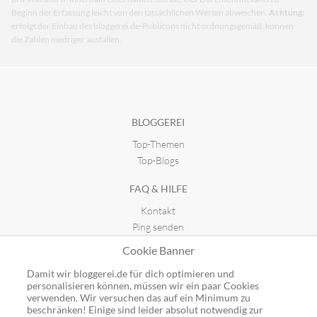
Beginn der Erfassung leicht von den tatsächlichen Werten abweichen.
Achtung:
erfolgt der Einbau des bloggerei.de-Publicons nicht ordnungsgemäß, können
die Zahlen niedriger ausfallen.
BLOGGEREI
Top-Themen
Top-Blogs
FAQ & HILFE
Kontakt
Ping senden
Publicon einbinden
Cookie Banner
GUTSCHEINE
Damit wir bloggerei.de für dich optimieren und
personalisieren können, müssen wir ein paar Cookies
Top-Gutscheine
verwenden. Wir versuchen das auf ein Minimum zu
Alle Shops
beschränken! Einige sind leider absolut notwendig zur