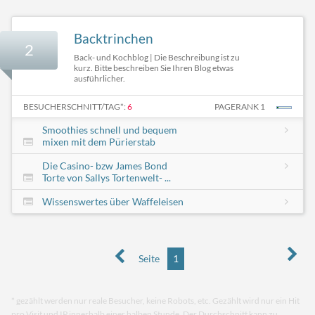
Backtrinchen
2
Back- und Kochblog | Die Beschreibung ist zu
kurz. Bitte beschreiben Sie Ihren Blog etwas
ausführlicher.
BESUCHERSCHNITT/TAG*:
6
PAGERANK 1
Smoothies schnell und bequem
mixen mit dem Pürierstab
Die Casino- bzw James Bond
Torte von Sallys Tortenwelt- ...
Wissenswertes über Waffeleisen
Seite
1
* gezählt werden nur reale Besucher, keine Robots, etc. Gezählt wird nur ein Hit
pro Visit und IP innerhalb einer halben Stunde. Der Durchschnitt kann zu