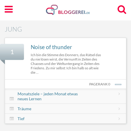
JUNG
Noise of thunder
1
Ich bin die Stimme des Donners, das Rätsel das
du nie lösen wirst, die Vernunft in Zeiten des
Chaoses und der Weltuntergang in Zeiten des
Friedens. Zu mir selbst: Ich bin halb so alt wie
die ...
PAGERANK 0
Monatsziele – jeden Monat etwas
neues Lernen
Träume
Tief