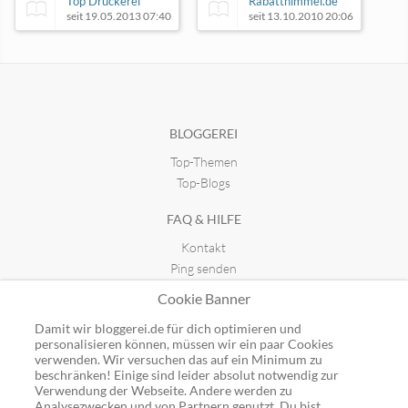
Top Druckerei
Rabatthimmel.de
seit 19.05.2013 07:40
seit 13.10.2010 20:06
Andrea´s Produkttests
Dealfest
seit 28.11.2012 11:58
seit 12.11.2025 22:16
BLOGGEREI
Top-Themen
Top-Blogs
FAQ & HILFE
Kontakt
Ping senden
Publicon einbinden
Cookie Banner
GUTSCHEINE
Damit wir bloggerei.de für dich optimieren und
personalisieren können, müssen wir ein paar Cookies
Top-Gutscheine
verwenden. Wir versuchen das auf ein Minimum zu
beschränken! Einige sind leider absolut notwendig zur
Alle Shops
Verwendung der Webseite. Andere werden zu
Analysezwecken und von Partnern genutzt. Du bist