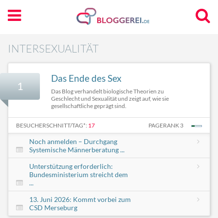
INTERSEXUALITÄT
Das Ende des Sex
1
Das Blog verhandelt biologische Theorien zu
Geschlecht und Sexualität und zeigt auf, wie sie
gesellschaftliche geprägt sind.
BESUCHERSCHNITT/TAG*:
17
PAGERANK 3
Noch anmelden – Durchgang
Systemische Männerberatung ...
Unterstützung erforderlich:
Bundesministerium streicht dem
...
13. Juni 2026: Kommt vorbei zum
CSD Merseburg