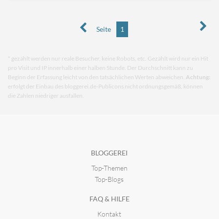
Seite
1
* gezählt werden nur reale Besucher, keine Robots, etc. Gezählt wird nur ein Hit
pro Visit und IP innerhalb einer halben Stunde. Der Durchschnitt kann zu
Beginn der Erfassung leicht von den tatsächlichen Werten abweichen.
Achtung:
erfolgt der Einbau des bloggerei.de-Publicons nicht ordnungsgemäß, können
die Zahlen niedriger ausfallen.
BLOGGEREI
Top-Themen
Top-Blogs
FAQ & HILFE
Kontakt