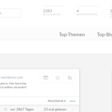
2283
4
BLOGS ONLINE
BLOGS WARTEND
B
O
Top-Themen
Top-Bl
et.wordpress.com
ferin. Hier berichte
ch seither verändert
PAGERANK 0
vor 2867 Tagen
23 mal gelesen