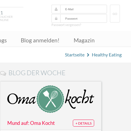
21
GO
ESUCHER
NLINE
Passwort vergessen?
ogs
Blog anmelden!
Magazin
Startseite
Healthy Eating
BLOG DER WOCHE
Mund auf: Oma Kocht
+ DETAILS