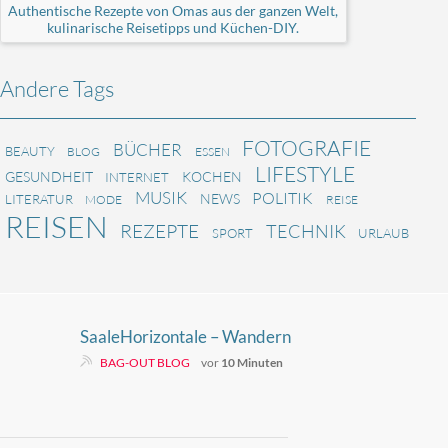
Authentische Rezepte von Omas aus der ganzen Welt,
kulinarische Reisetipps und Küchen-DIY.
Andere Tags
FOTOGRAFIE
BÜCHER
BEAUTY
BLOG
ESSEN
LIFESTYLE
GESUNDHEIT
KOCHEN
INTERNET
MUSIK
POLITIK
NEWS
LITERATUR
MODE
REISE
REISEN
REZEPTE
TECHNIK
SPORT
URLAUB
SaaleHorizontale – Wandern
zwischen Burgen und Ausblicken
BAG-OUT BLOG
vor
10 Minuten