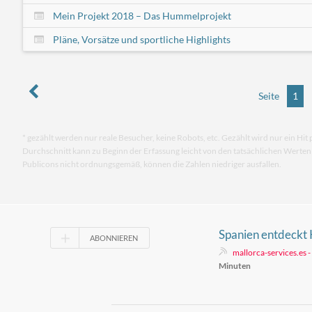
Mein Projekt 2018 – Das Hummelprojekt
Pläne, Vorsätze und sportliche Highlights
Seite
1
* gezählt werden nur reale Besucher, keine Robots, etc. Gezählt wird nur ein Hit 
Durchschnitt kann zu Beginn der Erfassung leicht von den tatsächlichen Werte
Publicons nicht ordnungsgemäß, können die Zahlen niedriger ausfallen.
Spanien entdeckt K
ABONNIEREN
mallorca-services.es 
Minuten