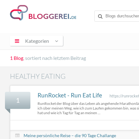
Kategorien
1 Blog
, sortiert nach letztem Beitrag
HEALTHY EATING
RunRocket - Run Eat Life
https://runrock
1
RunRocket der Blog über das Leben als angehende Marathonläu
ich über meinen Weg, wie ich zum Laufen gekommen bin, was si
hat und wie ich Tag für Tag an meinen ...
Meine persönliche Reise – die 90 Tage Challange