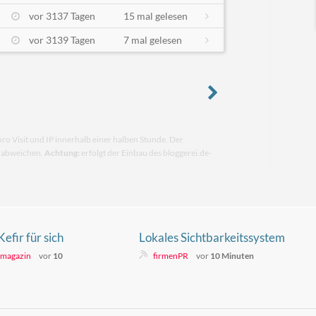
vor 3137 Tagen
15 mal gelesen
vor 3139 Tagen
7 mal gelesen
pro Visit und IP innerhalb einer halben Stunde. Der
n abweichen.
Achtung:
erfolgt der Einbau des bloggerei.de-
efir für sich
Lokales Sichtbarkeitssystem
erweitert Webseiten für mehr
- magazin
vor
10
firmenPR
vor
10 Minuten
Google-Sichtbarkeit