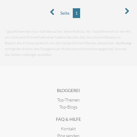
Seite
1
* gezählt werden nur reale Besucher, keine Robots, etc. Gezählt wird nur ein Hit
pro Visit und IP innerhalb einer halben Stunde. Der Durchschnitt kann zu
Beginn der Erfassung leicht von den tatsächlichen Werten abweichen.
Achtung:
erfolgt der Einbau des bloggerei.de-Publicons nicht ordnungsgemäß, können
die Zahlen niedriger ausfallen.
BLOGGEREI
Top-Themen
Top-Blogs
FAQ & HILFE
Kontakt
Ping senden