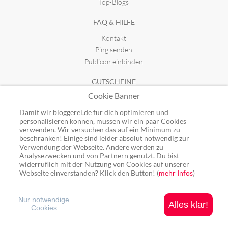
Top-Blogs
FAQ & HILFE
Kontakt
Ping senden
Publicon einbinden
GUTSCHEINE
Cookie Banner
Top-Gutscheine
Alle Shops
Damit wir bloggerei.de für dich optimieren und
personalisieren können, müssen wir ein paar Cookies
verwenden. Wir versuchen das auf ein Minimum zu
beschränken! Einige sind leider absolut notwendig zur
Verwendung der Webseite. Andere werden zu
Analysezwecken und von Partnern genutzt. Du bist
Ping: http://rpc.bloggerei.de/ping/ (*nur für angemeldete Blogs)
widerruflich mit der Nutzung von Cookies auf unserer
Blogverzeichnis Bloggerei.de © 2006 - 2026
Webseite einverstanden? Klick den Button! (
mehr Infos
)
Impressum
|
Datenschutz
Nur notwendige
Alles klar!
Cookies