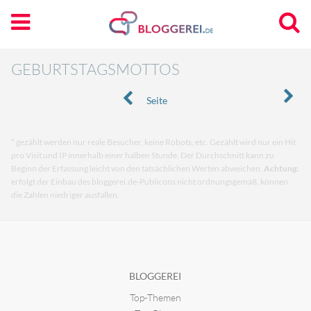
GEBURTSTAGSMOTTOS
Seite
* gezählt werden nur reale Besucher, keine Robots, etc. Gezählt wird nur ein Hit
pro Visit und IP innerhalb einer halben Stunde. Der Durchschnitt kann zu
Beginn der Erfassung leicht von den tatsächlichen Werten abweichen.
Achtung:
erfolgt der Einbau des bloggerei.de-Publicons nicht ordnungsgemäß, können
die Zahlen niedriger ausfallen.
BLOGGEREI
Top-Themen