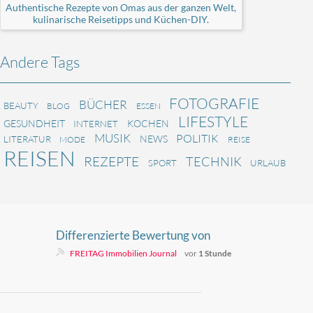
Authentische Rezepte von Omas aus der ganzen Welt,
kulinarische Reisetipps und Küchen-DIY.
Andere Tags
FOTOGRAFIE
BÜCHER
BEAUTY
BLOG
ESSEN
LIFESTYLE
GESUNDHEIT
KOCHEN
INTERNET
MUSIK
POLITIK
NEWS
LITERATUR
MODE
REISE
REISEN
REZEPTE
TECHNIK
SPORT
URLAUB
Differenzierte Bewertung von
Immobilienwerten in volatilen
FREITAG Immobilien Journal
vor
1 Stunde
Marktphasen