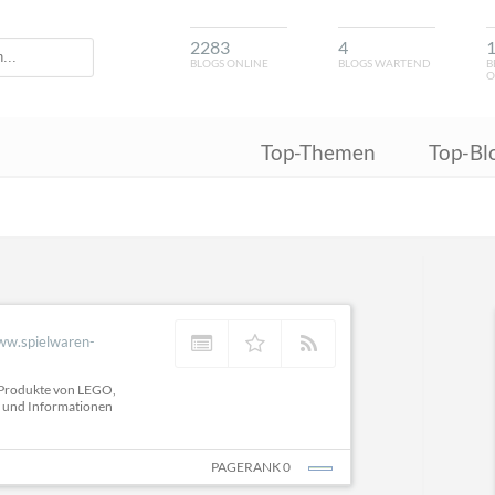
2283
4
BLOGS ONLINE
BLOGS WARTEND
B
O
Top-Themen
Top-Bl
ww.spielwaren-
e Produkte von LEGO,
te und Informationen
PAGERANK 0