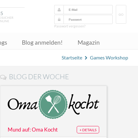
15
GO
ESUCHER
NLINE
Passwort vergessen?
ogs
Blog anmelden!
Magazin
Startseite
Games Workshop
BLOG DER WOCHE
Mund auf: Oma Kocht
+ DETAILS