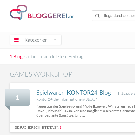
Kategorien
1 Blog
, sortiert nach letztem Beitrag
GAMES WORKSHOP
Spielwaren-KONTOR24-Blog
https://w
1
kontor24.de/Informationen/BLOG/
Neues aus der Spielzeug- und Modellbauwelt. Wir stellen neu
Revell, Playmobil u.v.m. vor, und möglichst auch erste Gerüch
über geplante Bausätze. Und ...
BESUCHERSCHNITT/TAG*:
1