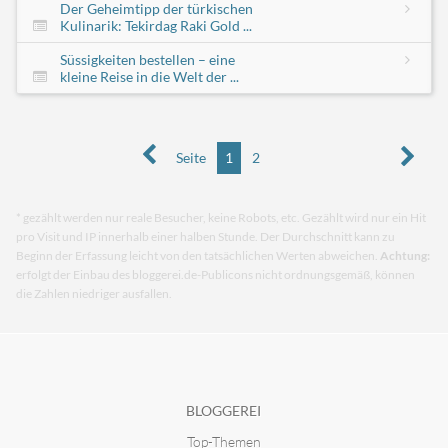
Der Geheimtipp der türkischen
Kulinarik: Tekirdag Raki Gold ...
Süssigkeiten bestellen – eine
kleine Reise in die Welt der ...
Seite
1
2
* gezählt werden nur reale Besucher, keine Robots, etc. Gezählt wird nur ein Hit
pro Visit und IP innerhalb einer halben Stunde. Der Durchschnitt kann zu
Beginn der Erfassung leicht von den tatsächlichen Werten abweichen.
Achtung:
erfolgt der Einbau des bloggerei.de-Publicons nicht ordnungsgemäß, können
die Zahlen niedriger ausfallen.
BLOGGEREI
Top-Themen