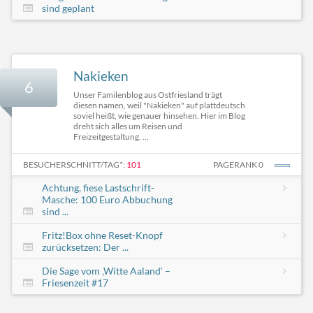
sind geplant
Nakieken
6
Unser Familenblog aus Ostfriesland trägt
diesen namen, weil "Nakieken" auf plattdeutsch
soviel heißt, wie genauer hinsehen. Hier im Blog
dreht sich alles um Reisen und
Freizeitgestaltung. ...
BESUCHERSCHNITT/TAG*:
101
PAGERANK 0
Achtung, fiese Lastschrift-
Masche: 100 Euro Abbuchung
sind ...
Fritz!Box ohne Reset-Knopf
zurücksetzen: Der ...
Die Sage vom ‚Witte Aaland‘ –
Friesenzeit #17