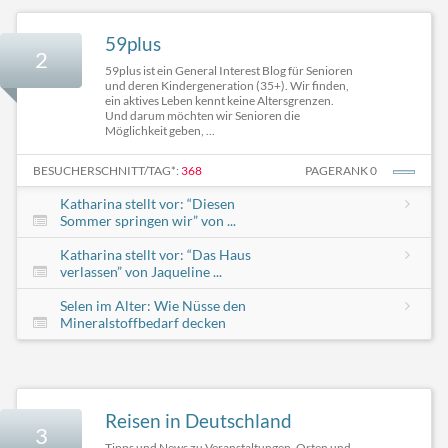
59plus
2
59plus ist ein General Interest Blog für Senioren
und deren Kindergeneration (35+). Wir finden,
ein aktives Leben kennt keine Altersgrenzen.
Und darum möchten wir Senioren die
Möglichkeit geben, ...
BESUCHERSCHNITT/TAG*:
368
PAGERANK 0
Katharina stellt vor: “Diesen
Sommer springen wir” von ...
Katharina stellt vor: “Das Haus
verlassen” von Jaqueline ...
Selen im Alter: Wie Nüsse den
Mineralstoffbedarf decken
Reisen in Deutschland
3
Tipps und News zu Veranstaltungen, Orten und