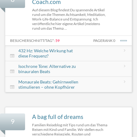
Coach.com
Auf diesem Blog findest Du spannende Artikel
rund um die Themen Achtsamkeit, Meditation,
Work-Life-Balance und Entspannung. Ich
veröffentliche hier eigene Artikel (meistens
rund um das Thema ...
BESUCHERSCHNITT/TAG*:
59
PAGERANK 0
432 Hz: Welche Wirkung hat
diese Frequenz?
Isochrone Töne: Alternative zu
binauralen Beats
Monaurale Beats: Gehirnwellen
stimulieren – ohne Kopfhörer
A bag full of dreams
9
Familien Reiseblog mit Tips rund um das Thema
Reisen mit Kind und Familie. Wir stellen euch
verschiedene Reiseziele, Routen und