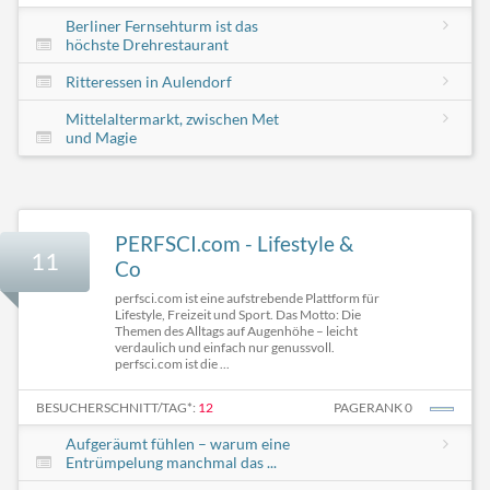
Berliner Fernsehturm ist das
höchste Drehrestaurant
Ritteressen in Aulendorf
Mittelaltermarkt, zwischen Met
und Magie
PERFSCI.com - Lifestyle &
11
Co
perfsci.com ist eine aufstrebende Plattform für
Lifestyle, Freizeit und Sport. Das Motto: Die
Themen des Alltags auf Augenhöhe – leicht
verdaulich und einfach nur genussvoll.
perfsci.com ist die ...
BESUCHERSCHNITT/TAG*:
12
PAGERANK 0
Aufgeräumt fühlen – warum eine
Entrümpelung manchmal das ...