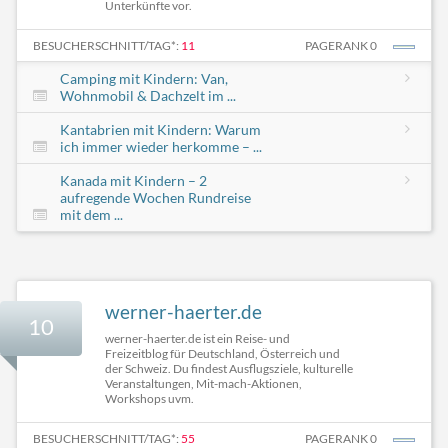
Unterkünfte vor.
BESUCHERSCHNITT/TAG*:
11
PAGERANK 0
Camping mit Kindern: Van,
Wohnmobil & Dachzelt im ...
Kantabrien mit Kindern: Warum
ich immer wieder herkomme – ...
Kanada mit Kindern – 2
aufregende Wochen Rundreise
mit dem ...
werner-haerter.de
10
werner-haerter.de ist ein Reise- und
Freizeitblog für Deutschland, Österreich und
der Schweiz. Du findest Ausflugsziele, kulturelle
Veranstaltungen, Mit-mach-Aktionen,
Workshops uvm.
BESUCHERSCHNITT/TAG*:
55
PAGERANK 0