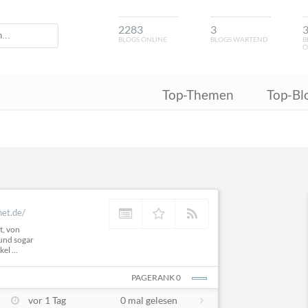
2283
3
BLOGS ONLINE
BLOGS WARTEND
B
O
Top-Themen
Top-Bl
net.de/
t, von
und sogar
el ...
PAGERANK 0
vor 1 Tag
0 mal gelesen