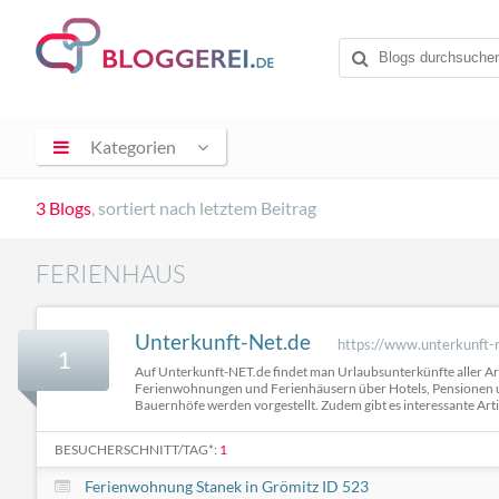
Kategorien
3 Blogs
, sortiert nach letztem Beitrag
FERIENHAUS
Unterkunft-Net.de
https://www.unterkunft-
1
Auf Unterkunft-NET.de findet man Urlaubsunterkünfte aller Ar
Ferienwohnungen und Ferienhäusern über Hotels, Pensionen 
Bauernhöfe werden vorgestellt. Zudem gibt es interessante Artik
BESUCHERSCHNITT/TAG*:
1
Ferienwohnung Stanek in Grömitz ID 523