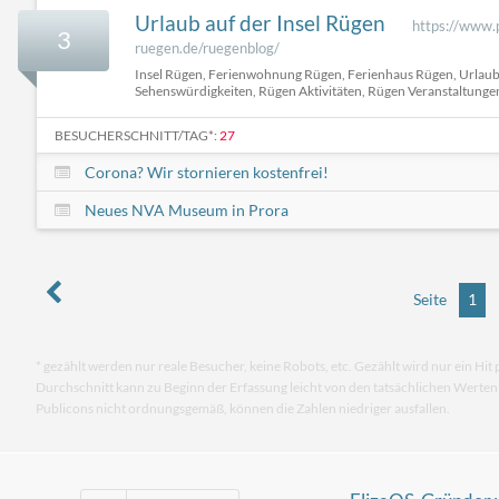
Urlaub auf der Insel Rügen
https://www.
3
ruegen.de/ruegenblog/
Insel Rügen, Ferienwohnung Rügen, Ferienhaus Rügen, Urlau
Sehenswürdigkeiten, Rügen Aktivitäten, Rügen Veranstaltunge
BESUCHERSCHNITT/TAG*:
27
Corona? Wir stornieren kostenfrei!
Neues NVA Museum in Prora
Seite
1
* gezählt werden nur reale Besucher, keine Robots, etc. Gezählt wird nur ein Hit 
Durchschnitt kann zu Beginn der Erfassung leicht von den tatsächlichen Werte
Publicons nicht ordnungsgemäß, können die Zahlen niedriger ausfallen.