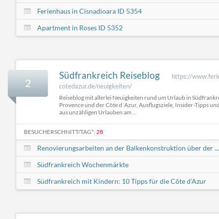
Ferienhaus in Cisnadioara ID 5354
Apartment in Roses ID 5352
Südfrankreich Reiseblog
https://www.fer
2
cotedazur.de/neuigkeiten/
Reiseblog mit allerlei Neuigkeiten rund um Urlaub in Südfrankre
Provence und der Côte d´Azur, Ausflugsziele, Insider-Tipps un
aus unzähligen Urlauben am ...
BESUCHERSCHNITT/TAG*:
28
Renovierungsarbeiten an der Balkenkonstruktion über der ...
Südfrankreich Wochenmärkte
Südfrankreich mit Kindern: 10 Tipps für die Côte d’Azur