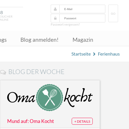
38
GO
ESUCHER
NLINE
Passwort vergessen?
ogs
Blog anmelden!
Magazin
Startseite
Ferienhaus
BLOG DER WOCHE
Mund auf: Oma Kocht
+ DETAILS