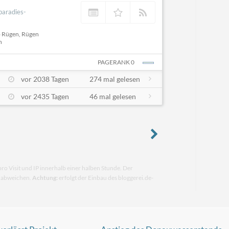
paradies-
b Rügen, Rügen
n
PAGERANK 0
vor 2038 Tagen
274 mal gelesen
vor 2435 Tagen
46 mal gelesen
pro Visit und IP innerhalb einer halben Stunde. Der
n abweichen.
Achtung:
erfolgt der Einbau des bloggerei.de-