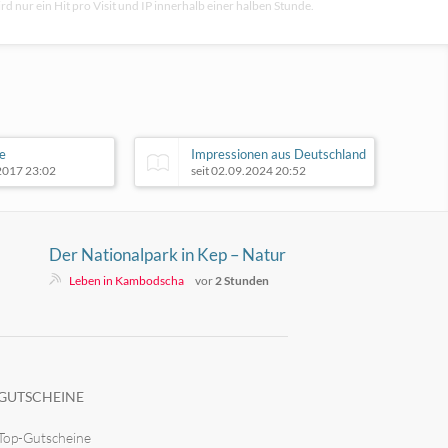
rd nur ein Hit pro Visit und IP innerhalb einer halben Stunde.
e
Impressionen aus Deutschland
.2017 23:02
seit 02.09.2024 20:52
Der Nationalpark in Kep – Natur
pur
Leben in Kambodscha
vor
2 Stunden
GUTSCHEINE
Top-Gutscheine