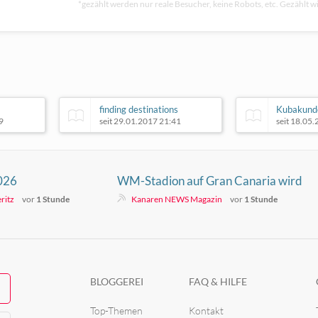
*gezählt werden nur reale Besucher, keine Robots, etc. Gezählt wi
finding destinations
Kubakund
9
seit 29.01.2017 21:41
seit 18.05
2026
WM-Stadion auf Gran Canaria wird
60 Mio. Euro teurer
ritz
vor
1 Stunde
Kanaren NEWS Magazin
vor
1 Stunde
BLOGGEREI
FAQ & HILFE
Top-Themen
Kontakt