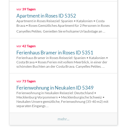
vor
39 Tagen
Apartment in Roses ID 5352
Apartment in Roses Reiseziel: Spanien • Katalonien • Costa
Brava • Roses Gemütliches Apartment für 2 Personen in Roses 
Canyelles Petites. Genießen Sie erholsame Urlaubstage an ...
vor
42 Tagen
Ferienhaus Bramer in Roses ID 5351
Ferienhaus Bramer in Roses Reiseziel: Spanien • Katalonien •
Costa Brava • Roses Ferien mit vollem Meerblick, in einer der
schönsten Buchten an der Costa Brava. Canyelles Petites. ...
vor
73 Tagen
Ferienwohnung in Neukalen ID 5349
Ferienwohnung in Neukalen Reiseziel: Deutschland •
Mecklenburg-Vorpommern • Mecklenburgische Schweiz •
Neukalen Unsere gemütliche, Ferienwohnung (35-40 m2) mit
separaten Eingangs ...
mehr...