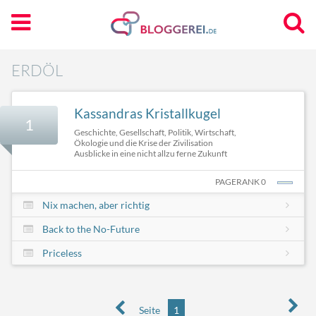
ERDÖL
Kassandras Kristallkugel
1
Geschichte, Gesellschaft, Politik, Wirtschaft,
Ökologie und die Krise der Zivilisation
Ausblicke in eine nicht allzu ferne Zukunft
PAGERANK 0
Nix machen, aber richtig
Back to the No-Future
Priceless
Seite
1