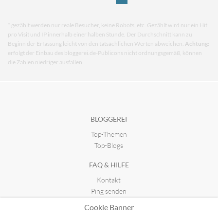
* gezählt werden nur reale Besucher, keine Robots, etc. Gezählt wird nur ein Hit
pro Visit und IP innerhalb einer halben Stunde. Der Durchschnitt kann zu
Beginn der Erfassung leicht von den tatsächlichen Werten abweichen.
Achtung:
erfolgt der Einbau des bloggerei.de-Publicons nicht ordnungsgemäß, können
die Zahlen niedriger ausfallen.
BLOGGEREI
Top-Themen
Top-Blogs
FAQ & HILFE
Kontakt
Ping senden
Publicon einbinden
Cookie Banner