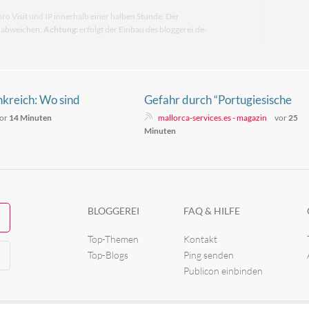
pro Visit und IP innerhalb einer halben Stunde. Der
n abweichen.
Achtung:
erfolgt der Einbau des bloggerei.de-
nkreich: Wo sind
Gefahr durch “Portugiesische
oten?
Galeere” an Nordspaniens Strän
or
14 Minuten
mallorca-services.es - magazin
vor
25
Minuten
BLOGGEREI
FAQ & HILFE
Top-Themen
Kontakt
Top-Blogs
Ping senden
Publicon einbinden