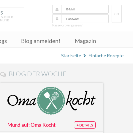
15
GO
ESUCHER
NLINE
Passwort vergessen?
ogs
Blog anmelden!
Magazin
Startseite
Einfache Rezepte
BLOG DER WOCHE
Mund auf: Oma Kocht
+ DETAILS