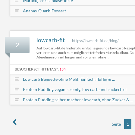
Maracuja-Frischkäse-Torte
Ananas-Quark-Dessert
lowcarb-fit
https://lowcarb-fit.de/blog/
2
Auf lowcarb-fit.de findest du einfache gesunde low carb Rezep
verlieren und auch zum möglichst fettfreien Muskelaufbau. Du 
Abnehmen ohne Hunger und vor allem ohne ...
BESUCHERSCHNITT/TAG*:
134
Low carb Baguette ohne Mehl: Einfach, fluffig & ...
Protein Pudding vegan: cremig, low carb und zuckerfrei
Protein Pudding selber machen: low carb, ohne Zucker & ...
Seite
1