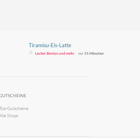
Tiramisu-Eis-Latte
den
Lecker Bentos und mehr
vor
51 Minuten
GUTSCHEINE
Top-Gutscheine
Alle Shops