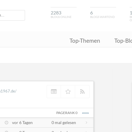
2283
6
BLOGS ONLINE
BLOGS WARTEND
B
O
Top-Themen
Top-Bl
n1967.de/
PAGERANK 0
vor 6 Tagen
0 mal gelesen