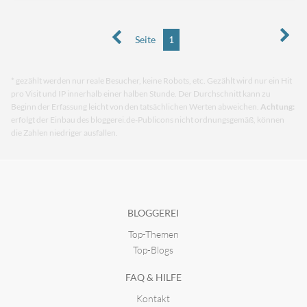
Seite
1
* gezählt werden nur reale Besucher, keine Robots, etc. Gezählt wird nur ein Hit
pro Visit und IP innerhalb einer halben Stunde. Der Durchschnitt kann zu
Beginn der Erfassung leicht von den tatsächlichen Werten abweichen.
Achtung:
erfolgt der Einbau des bloggerei.de-Publicons nicht ordnungsgemäß, können
die Zahlen niedriger ausfallen.
BLOGGEREI
Top-Themen
Top-Blogs
FAQ & HILFE
Kontakt