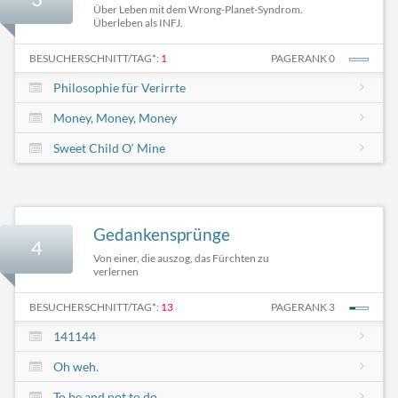
Über Leben mit dem Wrong-Planet-Syndrom.
Überleben als INFJ.
BESUCHERSCHNITT/TAG*:
1
PAGERANK 0
Philosophie für Verirrte
Money, Money, Money
Sweet Child O‘ Mine
Gedankensprünge
4
Von einer, die auszog, das Fürchten zu
verlernen
BESUCHERSCHNITT/TAG*:
13
PAGERANK 3
141144
Oh weh.
To be and not to do