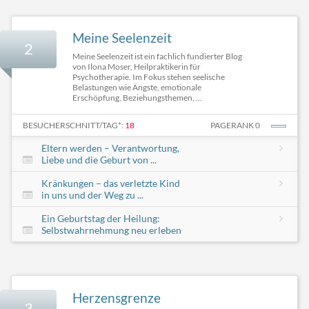
Meine Seelenzeit
2
Meine Seelenzeit ist ein fachlich fundierter Blog
von Ilona Moser, Heilpraktikerin für
Psychotherapie. Im Fokus stehen seelische
Belastungen wie Ängste, emotionale
Erschöpfung, Beziehungsthemen, ...
BESUCHERSCHNITT/TAG*:
18
PAGERANK 0
Eltern werden – Verantwortung,
Liebe und die Geburt von ...
Kränkungen – das verletzte Kind
in uns und der Weg zu ...
Ein Geburtstag der Heilung:
Selbstwahrnehmung neu erleben
Herzensgrenze
3