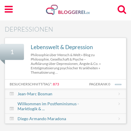
DEPRESSIONEN
Lebenswelt & Depression
1
Philosophie über Mensch & Welt » Blog zu
Philosophie, Gesellschaft & Psyche –
Aufklärung über Depressionen, Ängste & Co. »
Entstigmatisierung psychischer Krankheiten »
Thematisierung ...
BESUCHERSCHNITT/TAG*:
873
PAGERANK 0
Jean-Marc Bosman
Willkommen im Postfeminismus -
Marktlogik & ...
Diego Armando Maradona