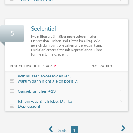
Seelentief
5
Mein Blog erzählt über mein Leben mit der
Depression. Höhen und Tiefen im Alltag. Wie
geh ich damit um, wie gehen andere damit um.
Funktioniert arbeiten mit Depressionen. Tipps
für mein Umfeld, euer ...
BESUCHERSCHNITT/TAG*:
2
PAGERANK 0
Wir müssen sowieso denken,
warum dann nicht gleich positiv!
Gänseblümchen #13
Ich bin wach! Ich lebe! Danke
Depression!
Seite
1