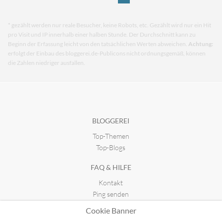
* gezählt werden nur reale Besucher, keine Robots, etc. Gezählt wird nur ein Hit
pro Visit und IP innerhalb einer halben Stunde. Der Durchschnitt kann zu
Beginn der Erfassung leicht von den tatsächlichen Werten abweichen.
Achtung:
erfolgt der Einbau des bloggerei.de-Publicons nicht ordnungsgemäß, können
die Zahlen niedriger ausfallen.
BLOGGEREI
Top-Themen
Top-Blogs
FAQ & HILFE
Kontakt
Ping senden
Publicon einbinden
Cookie Banner