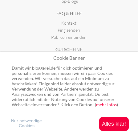
Top-Blogs
FAQ & HILFE
Kontakt
Ping senden
Publicon einbinden
GUTSCHEINE
Cookie Banner
Top-Gutscheine
Alle Shops
Damit wir bloggerei.de für dich optimieren und
personalisieren können, müssen wir ein paar Cookies
verwenden. Wir versuchen das auf ein Minimum zu
beschränken! Einige sind leider absolut notwendig zur
Verwendung der Webseite. Andere werden zu
Analysezwecken und von Partnern genutzt. Du bist
Ping: http://rpc.bloggerei.de/ping/ (*nur für angemeldete Blogs)
widerruflich mit der Nutzung von Cookies auf unserer
Blogverzeichnis Bloggerei.de © 2006 - 2026
Webseite einverstanden? Klick den Button! (
mehr Infos
)
Impressum
|
Datenschutz
Nur notwendige
Alles klar!
Cookies