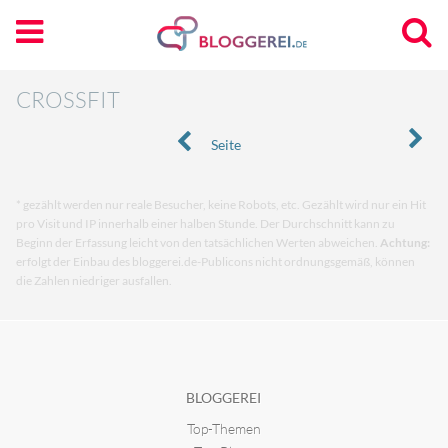
CROSSFIT
Seite
* gezählt werden nur reale Besucher, keine Robots, etc. Gezählt wird nur ein Hit
pro Visit und IP innerhalb einer halben Stunde. Der Durchschnitt kann zu
Beginn der Erfassung leicht von den tatsächlichen Werten abweichen.
Achtung:
erfolgt der Einbau des bloggerei.de-Publicons nicht ordnungsgemäß, können
die Zahlen niedriger ausfallen.
BLOGGEREI
Top-Themen