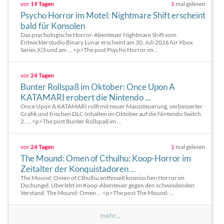
vor
19 Tagen
1
mal gelesen
Psycho Horror im Motel: Nightmare Shift erscheint
bald für Konsolen
Das psychologische Horror-Abenteuer Nightmare Shift vom
Entwicklerstudio Binary Lunar erscheint am 30. Juli 2026 für Xbox
Series X|S und am … <p>The post Psycho Horror im ...
vor
24 Tagen
Bunter Rollspaß im Oktober: Once Upon A
KATAMARI erobert die Nintendo ...
Once Upon A KATAMARI rollt mit neuer Maussteuerung, verbesserter
Grafik und frischen DLC-Inhalten im Oktober auf die Nintendo Switch
2. … <p>The post Bunter Rollspaß im ...
vor
24 Tagen
1
mal gelesen
The Mound: Omen of Cthulhu: Koop-Horror im
Zeitalter der Konquistadoren ...
The Mound: Omen of Cthulhu entfesselt kosmischen Horror im
Dschungel. Überlebt im Koop-Abenteuer gegen den schwindenden
Verstand. The Mound: Omen … <p>The post The Mound: ...
mehr...