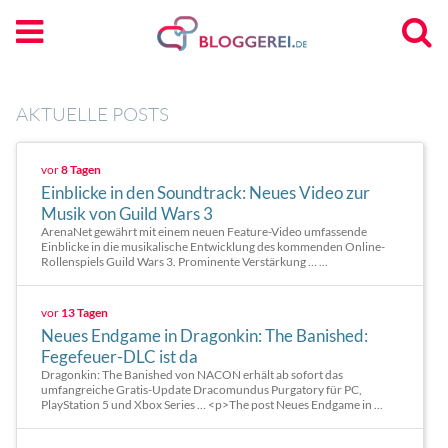
AKTUELLE POSTS
vor
8 Tagen
Einblicke in den Soundtrack: Neues Video zur
Musik von Guild Wars 3
ArenaNet gewährt mit einem neuen Feature-Video umfassende
Einblicke in die musikalische Entwicklung des kommenden Online-
Rollenspiels Guild Wars 3. Prominente Verstärkung … ...
vor
13 Tagen
Neues Endgame in Dragonkin: The Banished:
Fegefeuer-DLC ist da
Dragonkin: The Banished von NACON erhält ab sofort das
umfangreiche Gratis-Update Dracomundus Purgatory für PC,
PlayStation 5 und Xbox Series … <p>The post Neues Endgame in ...