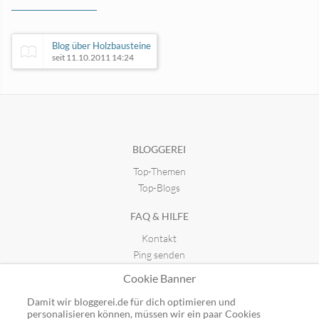
Blog über Holzbausteine
seit 11.10.2011 14:24
Aufbauspiele.info
seit 02.05.2025 20:58
BLOGGEREI
Top-Themen
Technoloki - Gaming News
seit 01.02.2025 11:45
Top-Blogs
FAQ & HILFE
Kindererziehung - für Eltern
Kontakt
seit 08.01.2012 22:33
Ping senden
Publicon einbinden
Cookie Banner
GUTSCHEINE
Damit wir bloggerei.de für dich optimieren und
personalisieren können, müssen wir ein paar Cookies