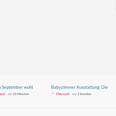
im September wohl
Babyzimmer Ausstattung: Die
 Kryptopreise
komplette Checkliste für 2026
land
vor
25 Minuten
Elternzeit
vor
2 Stunden