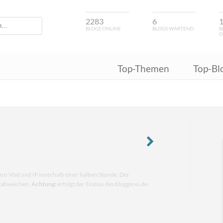
2283
6
BLOGS ONLINE
BLOGS WARTEND
B
O
Top-Themen
Top-Bl
pro Visit und IP innerhalb einer halben Stunde. Der
n abweichen.
Achtung:
erfolgt der Einbau des bloggerei.de-