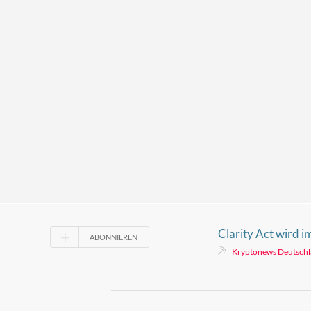
Clarity Act wird 
ABONNIEREN
scheitern. Werden
Kryptonews Deutsch
reagieren?