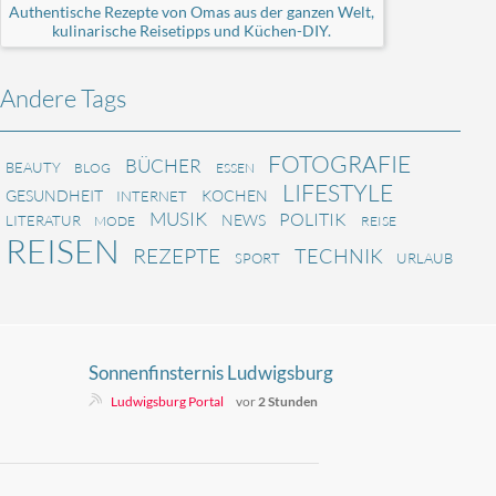
Authentische Rezepte von Omas aus der ganzen Welt,
kulinarische Reisetipps und Küchen-DIY.
Andere Tags
FOTOGRAFIE
BÜCHER
BEAUTY
BLOG
ESSEN
LIFESTYLE
GESUNDHEIT
KOCHEN
INTERNET
MUSIK
POLITIK
NEWS
LITERATUR
MODE
REISE
REISEN
REZEPTE
TECHNIK
SPORT
URLAUB
Sonnenfinsternis Ludwigsburg
2026: Zeit, Orte, Tipps
Ludwigsburg Portal
vor
2 Stunden