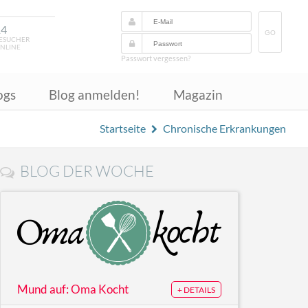
14
GO
ESUCHER
NLINE
Passwort vergessen?
ogs
Blog anmelden!
Magazin
Startseite
Chronische Erkrankungen
BLOG DER WOCHE
Mund auf: Oma Kocht
+ DETAILS