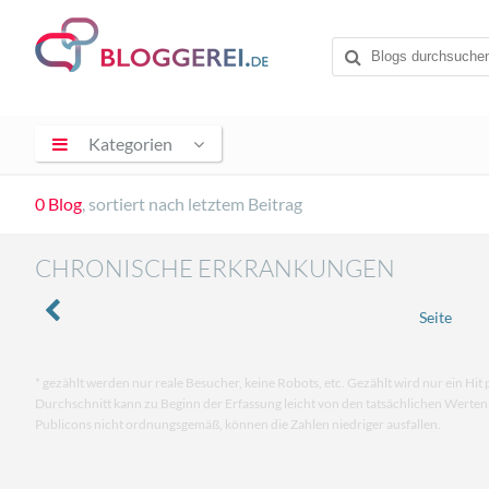
Kategorien
0 Blog
, sortiert nach letztem Beitrag
CHRONISCHE ERKRANKUNGEN
Seite
* gezählt werden nur reale Besucher, keine Robots, etc. Gezählt wird nur ein Hit 
Durchschnitt kann zu Beginn der Erfassung leicht von den tatsächlichen Werte
Publicons nicht ordnungsgemäß, können die Zahlen niedriger ausfallen.