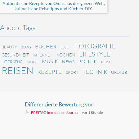
Authentische Rezepte von Omas aus der ganzen Welt,
kulinarische Reisetipps und Küchen-DIY.
Andere Tags
FOTOGRAFIE
BÜCHER
BEAUTY
BLOG
ESSEN
LIFESTYLE
GESUNDHEIT
KOCHEN
INTERNET
MUSIK
POLITIK
NEWS
LITERATUR
MODE
REISE
REISEN
REZEPTE
TECHNIK
SPORT
URLAUB
Differenzierte Bewertung von
Immobilienwerten in volatilen
FREITAG Immobilien Journal
vor
1 Stunde
Marktphasen