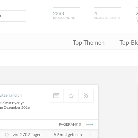
2283
4
BLOGS ONLINE
BLOGS WARTEND
B
O
Top-Themen
Top-Bl
itzerland.ch
r Heimat ByeBye
n im Dezember 2016
PAGERANK 0
vor 2702 Tagen
59 mal gelesen