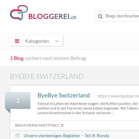
Kategorien
1 Blog
, sortiert nach letztem Beitrag
BYEBYE SWITZERLAND
ByeBye Switzerland
https://www.byebye-sw
1
Einmal im Leben ein Abenteuer wagen, die Koffern packen, de
winken und in der Ferne ein neues Leben beginnen. Wir habe
unsere Komfortzone in der Schweiz verlassen ...
BESUCHERSCHNITT/TAG*:
2
Unsere vierbeinigen Begleiter – Teil 8: Ronda