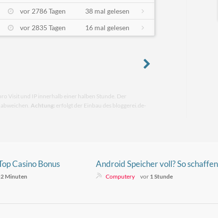
vor 2786 Tagen
38 mal gelesen
vor 2835 Tagen
16 mal gelesen
pro Visit und IP innerhalb einer halben Stunde. Der
n abweichen.
Achtung:
erfolgt der Einbau des bloggerei.de-
 Top Casino Bonus
Android Speicher voll? So schaffen
l für Ihre Gewinne
Sie schnell Platz
2 Minuten
Computery
vor
1 Stunde