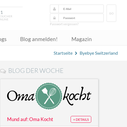
21
GO
ESUCHER
NLINE
Passwort vergessen?
ogs
Blog anmelden!
Magazin
Startseite
Byebye Switzerland
BLOG DER WOCHE
Mund auf: Oma Kocht
+ DETAILS