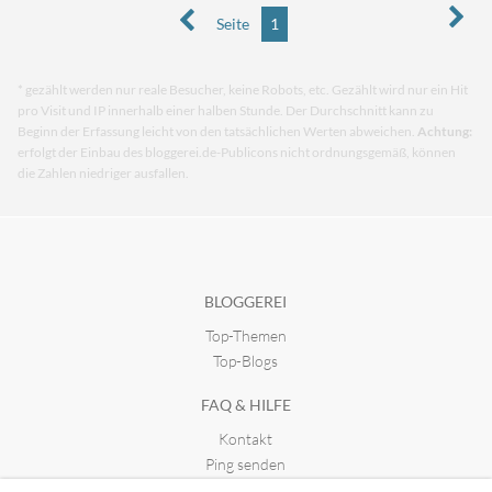
Seite
1
* gezählt werden nur reale Besucher, keine Robots, etc. Gezählt wird nur ein Hit
pro Visit und IP innerhalb einer halben Stunde. Der Durchschnitt kann zu
Beginn der Erfassung leicht von den tatsächlichen Werten abweichen.
Achtung:
erfolgt der Einbau des bloggerei.de-Publicons nicht ordnungsgemäß, können
die Zahlen niedriger ausfallen.
BLOGGEREI
Top-Themen
Top-Blogs
FAQ & HILFE
Kontakt
Ping senden
Publicon einbinden