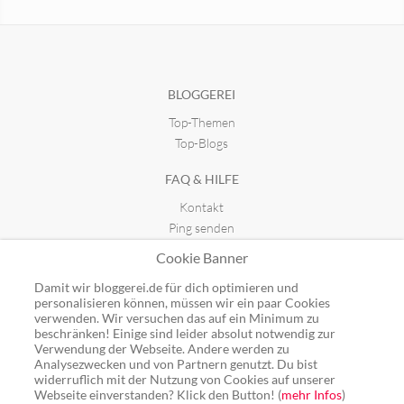
Wildes Berlin
seit 13.12.2021 16:16
BLOGGEREI
Top-Themen
Bambus Wissen - Bambuslexikon
seit 11.02.2012 11:29
Top-Blogs
FAQ & HILFE
Kontakt
Ping senden
Publicon einbinden
Cookie Banner
GUTSCHEINE
Damit wir bloggerei.de für dich optimieren und
personalisieren können, müssen wir ein paar Cookies
Top-Gutscheine
verwenden. Wir versuchen das auf ein Minimum zu
beschränken! Einige sind leider absolut notwendig zur
Alle Shops
Verwendung der Webseite. Andere werden zu
Analysezwecken und von Partnern genutzt. Du bist
widerruflich mit der Nutzung von Cookies auf unserer
Webseite einverstanden? Klick den Button! (
mehr Infos
)