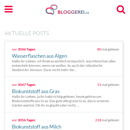
AKTUELLE POSTS
vor
3046 Tagen
80
mal gelesen
Wasserflaschen aus Algen
Hallo ihr Lieben, ich finde es wirklich erstaunlich, was Menschen alles
entwickeln können, wenn sie wollen. So auch der isländische
Student Ari Jónsson. Da er nicht mehr die ...
vor
3047 Tagen
51
mal gelesen
Biokunststoff aus Gras
Hallo ihr Lieben, ja ihr habt richtig gelesen, heute geht es um
Biokunststoffe aus Gras. Das gute alte grüne Gras, das in unseren
Gärten wächst. Ob ihr es glaubt oder nicht, ...
vor
3056 Tagen
218
mal gelesen
Biokunststoff aus Milch