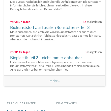
Liebe Leser, nachdem ich euch über die Definitionen von Biokunststoff
informiert habe, stelle ich euch nun einige Beispiele vor. In diesem
Beitrag behandele ich den Biokunststoff ...
vor
3107 Tagen
15
mal gelesen
Biokunststoff aus fossilen Rohstoffen – Teil 3
Moin zusammen, die letzte Art von Biokunststoff ist der aus fossilen
Rohstoffen. Ganz ehrlich, ich hätte nie gedacht, dass das möglich wäre.
Aber nachdem ich mich intensive ...
vor
3115 Tagen
3
mal gelesen
Bioplastik Teil 2 – nicht immer abbaubar
Hallo meine Lieben, ich habe euch ja versprochen, noch weitere
Biokunststoffarten zu erläutern. Diesmal handelt es sich auch um eine
Arte, auf die ich selber ohne Recherchen nie ...
mehr...
ERREICHBAR UNTER
EINGETRAGEN